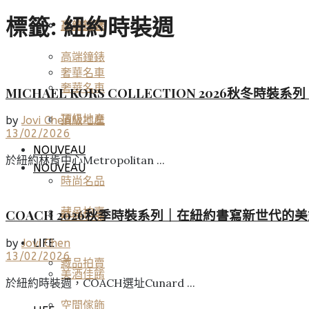
標籤:
紐約時裝週
高端鐘錶
頂級珠寶
高端鐘錶
奢華名車
奢華名車
MICHAEL KORS COLLECTION 2026秋冬
頂級地產
頂級地產
by
Jovi Chen
13/02/2026
NOUVEAU
於紐約林肯中心Metropolitan ...
NOUVEAU
時尚名品
藏品拍賣
COACH 2026秋季時裝系列｜在紐約書寫新世代的
時尚名品
by
Jovi Chen
LIFE
13/02/2026
藏品拍賣
美酒佳餚
於紐約時裝週，COACH選址Cunard ...
空間傢飾