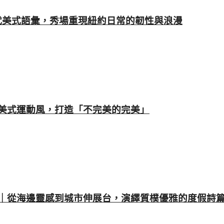
rs打造當代美式語彙，秀場重現紐約日常的韌性與浪漫
裁重塑美式運動風，打造「不完美的完美」
春夏女裝系列｜從海邊靈感到城市伸展台，演繹質樸優雅的度假詩