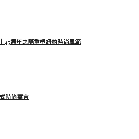
時裝系列｜45週年之際重塑紐約時尚風範
美式時尚寓言