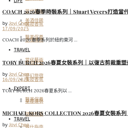
LIFE
COACH 2026春季時裝系列｜Stuart Veve
當代藝術
美酒佳餚
by
Jovi Chen
美妝香氛
17/09/2025
醫美保養
COACH 2026 春季系列於紐約東河 ...
空間傢飾
TRAVEL
當代藝術
TORY BURCH 2026春夏女裝系列｜以復古剪
度假天堂
by
Jovi Chen
夢幻旅宿
16/09/2025
美妝香氛
EXPERT
TORY BURCH 2026春夏系列以 ...
醫美保養
星座運勢
MICHAEL KORS COLLECTION 2026
健康保養
TRAVEL
by
Jovi Chen
雅仕指南