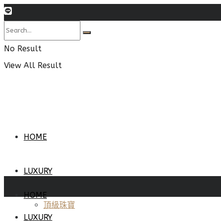
No Result
View All Result
HOME
LUXURY
HOME
頂級珠寶
LUXURY