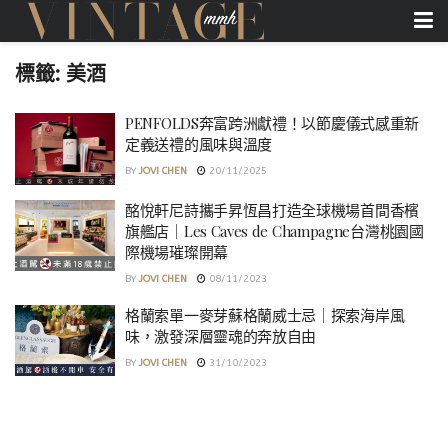
標籤:
美酒
PENFOLDS奔富跨洲獻禮！以節慶儀式感重新
定義送禮的風味與溫度
BY
JOVI CHEN
20/11/2025
酩悅軒尼詩攜手昇恆昌打造全球機場首間香檳
旗艦店｜Les Caves de Champagne台灣桃園國
際機場璀璨開幕
BY
JOVI CHEN
08/11/2023
格蘭索單一麥芽蘇格蘭威士忌｜探索海岸風
味，激發深層靈魂的奔放自由
BY
JOVI CHEN
31/10/2023