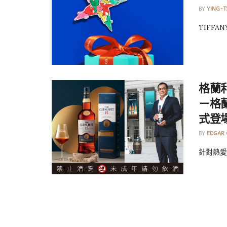
BY
YING-T
TIFFANY
格蘭
－格蘭
式登
BY
EDGAR
針對熱愛