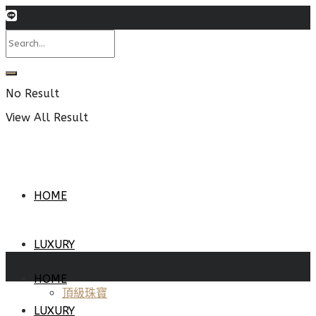
No Result
View All Result
HOME
LUXURY
HOME
頂級珠寶
LUXURY