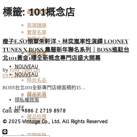
標籤:
101概念店
高端鐘錶
頂級珠寶
高端鐘錶
奢華名車
奢華名車
瘦子E.SO領軍朱軒洋、林奕嵐率性演繹 LOONEY
TUNES X BOSS 農曆新年聯名系列｜BOSS進駐台
頂級地產
頂級地產
北101黃金1樓全新概念專門店盛大開幕
NOUVEAU
by
Ying-Tsen Lin
NOUVEAU
09/02/2023
時尚名品
BOSS台北101全新專門店總面積約15 ...
藏品拍賣
時尚名品
隱私權政策
LIFE
Call us: +886 2 2719 8978
藏品拍賣
美酒佳餚
© 2025 Vintage Co., Ltd. All Rights Reserved
空間傢飾