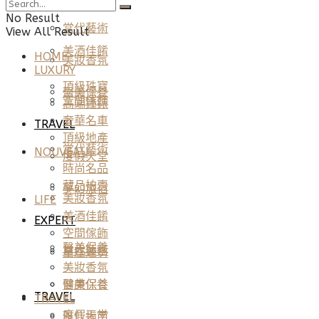
LIFE
No Result
當代藝術
View All Result
美酒佳餚
HOME
美妝香氛
LUXURY
頂級珠寶
醫美保養
空間傢飾
高端鐘錶
奢華名車
TRAVEL
頂級地產
當代藝術
NOUVEAU
度假天堂
時尚名品
藏品拍賣
夢幻旅宿
美妝香氛
LIFE
美酒佳餚
EXPERT
空間傢飾
醫美保養
當代藝術
星座運勢
美妝香氛
健康保養
醫美保養
TRAVEL
TRAVEL
度假天堂
雅仕指南