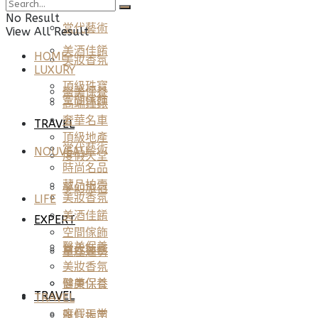
LIFE
No Result
當代藝術
View All Result
美酒佳餚
HOME
美妝香氛
LUXURY
頂級珠寶
醫美保養
空間傢飾
高端鐘錶
奢華名車
TRAVEL
頂級地產
當代藝術
NOUVEAU
度假天堂
時尚名品
藏品拍賣
夢幻旅宿
美妝香氛
LIFE
美酒佳餚
EXPERT
空間傢飾
醫美保養
當代藝術
星座運勢
美妝香氛
健康保養
醫美保養
TRAVEL
TRAVEL
度假天堂
雅仕指南