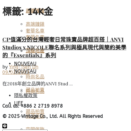
標籤:
14K金
高端鐘錶
頂級珠寶
高端鐘錶
奢華名車
奢華名車
CP值滿分的台灣輕奢日常珠寶品牌超百搭｜ANVI
Studios x NICOLE聯名系列與極具現代與簡約美學
頂級地產
頂級地產
的『Essentials』系列
NOUVEAU
by
Ying-Tsen Lin
NOUVEAU
09/02/2023
時尚名品
在2018年創立品牌的ANVI Stud ...
藏品拍賣
時尚名品
隱私權政策
LIFE
Call us: +886 2 2719 8978
藏品拍賣
美酒佳餚
© 2025 Vintage Co., Ltd. All Rights Reserved
空間傢飾