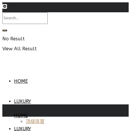
No Result
View All Result
HOME
LUXURY
HOME
頂級珠寶
LUXURY