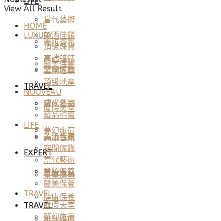
LIFE
View All Result
當代藝術
HOME
美酒佳餚
LUXURY
美妝香氛
頂級珠寶
高端鐘錶
醫美保養
空間傢飾
奢華名車
頂級地產
TRAVEL
NOUVEAU
當代藝術
時尚名品
度假天堂
藏品拍賣
LIFE
夢幻旅宿
美酒佳餚
美妝香氛
空間傢飾
EXPERT
當代藝術
醫美保養
美妝香氛
星座運勢
醫美保養
TRAVEL
健康保養
度假天堂
TRAVEL
夢幻旅宿
雅仕指南