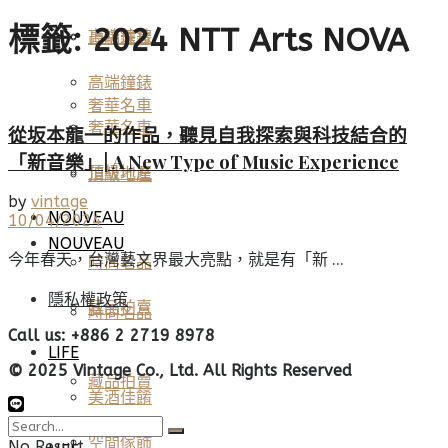
標籤:
2024 NTT Arts NOVA
高端鐘錶
頂級珠寶
高端鐘錶
奢華名車
奢華名車
從坂本龍一的作品，聽見自我探索與科技結合的
「新音樂」| A New Type of Music Experience
頂級地產
頂級地產
by
vintage
NOUVEAU
10/04/2024
NOUVEAU
今年春天，台灣藝文界最大亮點，就是有「新 ...
時尚名品
隱私權政策
藏品拍賣
時尚名品
Call us: +886 2 2719 8978
LIFE
© 2025 Vintage Co., Ltd. All Rights Reserved
藏品拍賣
美酒佳餚
空間傢飾
No Result