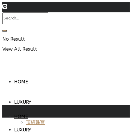
No Result
View All Result
HOME
LUXURY
HOME
頂級珠寶
LUXURY