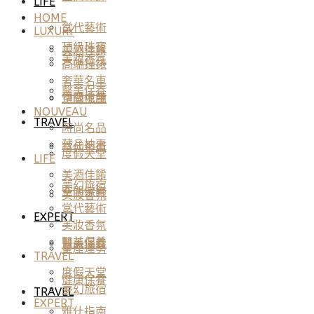
LIFE
HOME
當代藝術
LUXURY
頂級珠寶
美酒佳餚
美妝香氛
高端鐘錶
奢華名車
醫美保養
頂級地產
空間傢飾
NOUVEAU
TRAVEL
時尚名品
藏品拍賣
當代藝術
度假天堂
LIFE
美酒佳餚
夢幻旅宿
空間傢飾
美妝香氛
當代藝術
EXPERT
美妝香氛
醫美保養
醫美保養
星座運勢
TRAVEL
度假天堂
健康保養
夢幻旅宿
TRAVEL
EXPERT
雅仕指南