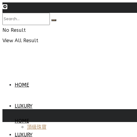
No Result
View All Result
HOME
LUXURY
HOME
頂級珠寶
LUXURY