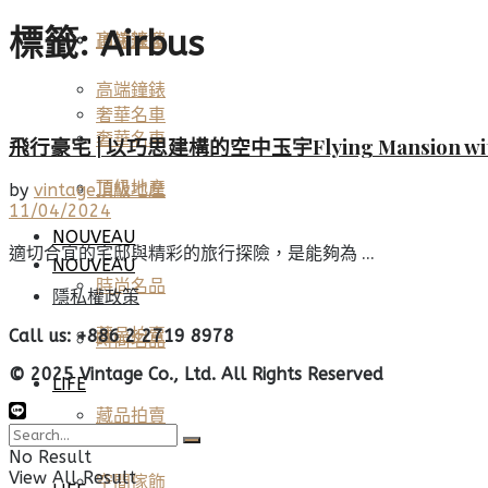
標籤:
Airbus
高端鐘錶
頂級珠寶
高端鐘錶
奢華名車
奢華名車
飛行豪宅 | 以巧思建構的空中玉宇Flying Mansion with 
頂級地產
頂級地產
by
vintage
11/04/2024
NOUVEAU
適切合宜的宅邸與精彩的旅行探險，是能夠為 ...
NOUVEAU
時尚名品
隱私權政策
藏品拍賣
Call us: +886 2 2719 8978
時尚名品
© 2025 Vintage Co., Ltd. All Rights Reserved
LIFE
藏品拍賣
美酒佳餚
No Result
View All Result
空間傢飾