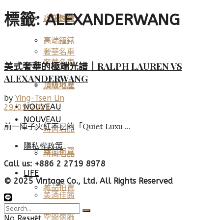
標籤:
ALEXANDERWANG
高端鐘錶
頂級珠寶
高端鐘錶
奢華名車
奢華名車
美式奢華的極端光譜｜RALPH LAUREN VS
ALEXANDERWANG
頂級地產
頂級地產
by
Ying-Tsen Lin
NOUVEAU
29/05/2023
NOUVEAU
前一陣子火紅不已的「Quiet Luxu ...
時尚名品
隱私權政策
藏品拍賣
時尚名品
Call us: +886 2 2719 8978
LIFE
© 2025 Vintage Co., Ltd. All Rights Reserved
藏品拍賣
美酒佳餚
空間傢飾
No Result