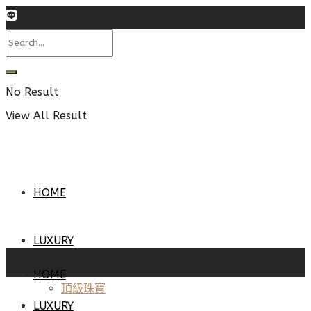
No Result
View All Result
HOME
LUXURY
HOME
頂級珠寶
LUXURY