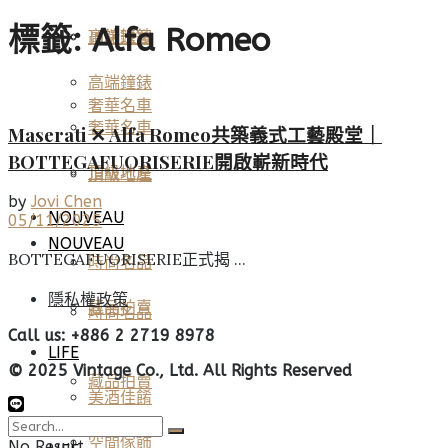
標籤:
Alfa Romeo
高端鐘錶
頂級珠寶
高端鐘錶
奢華名車
奢華名車
Maserati ✕ Alfa Romeo共築義式工藝殿堂｜
BOTTEGAFUORISERIE開啟嶄新時代
頂級地產
頂級地產
by
Jovi Chen
NOUVEAU
05/11/2025
NOUVEAU
BOTTEGAFUORISERIE正式揭 ...
時尚名品
隱私權政策
藏品拍賣
時尚名品
Call us: +886 2 2719 8978
LIFE
© 2025 Vintage Co., Ltd. All Rights Reserved
藏品拍賣
美酒佳餚
空間傢飾
No Result