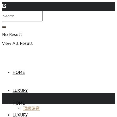
No Result
View All Result
HOME
LUXURY
HOME
頂級珠寶
LUXURY