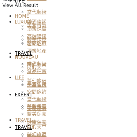
LIFE
View All Result
當代藝術
HOME
美酒佳餚
LUXURY
美妝香氛
頂級珠寶
高端鐘錶
醫美保養
空間傢飾
奢華名車
頂級地產
TRAVEL
NOUVEAU
當代藝術
時尚名品
度假天堂
藏品拍賣
LIFE
夢幻旅宿
美酒佳餚
美妝香氛
空間傢飾
EXPERT
當代藝術
醫美保養
美妝香氛
星座運勢
醫美保養
TRAVEL
健康保養
度假天堂
TRAVEL
夢幻旅宿
雅仕指南