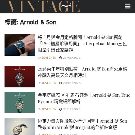
標籤:
Arnold & Son
將血月與金月定格腕間！Arnold & Son獨創
「PVD鍍層珍珠母貝」，Perpetual Moon三色
限量引爆藏家話題
BY
JOVI CHEN
25/06/2026
2026丙午年特別獻禮｜Arnold & Son將火馬精
神融入高級天文月相時計
BY
JOVI CHEN
20/01/2026
金字塔機芯 ✕ 孔雀石錶盤｜Arnold & Son Time
Pyramid精緻細節解析
BY
JOVI CHEN
31/12/2025
恆定力量與陀飛輪的歷史回聲！Arnold & Son
致敬John Arnold與Breguet的全新鉑金版