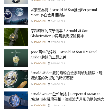
BY
JOVI CHEN
24/11/2025
以繁星為詩！Arnold & Son推出Perpetual
Moon 38白金月相腕錶
BY
JOVI CHEN
04/11/2025
穿越時區的美學儀器！Arnold & Son
Globetrotter 42再現航海探險精神
BY
JOVI CHEN
17/07/2025
3000萬年的淬煉！Arnold & Son HM Steel
Amber腕錶的工藝之美
BY
JOVI CHEN
20/03/2025
Arnold & Son雙陀飛輪白金系列琥珀腕錶，玩
轉波羅的海琥珀的時光藝術
BY
JOVI CHEN
04/07/2024
Arnold & Son全新腕錶｜Perpetual Moon 38
Night Tide璀璨亮相，演繹波光月影的絕美魅力
BY
JOVI CHEN
01/07/2024