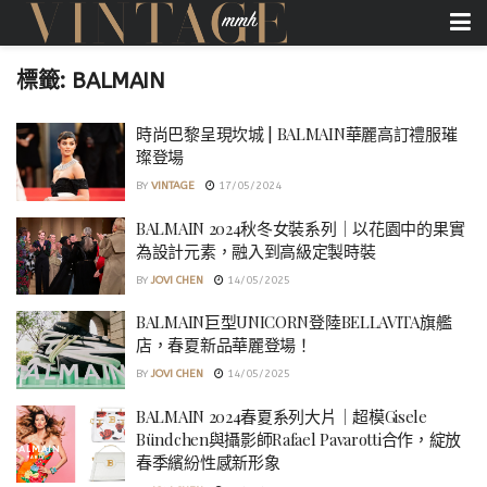
標籤:
BALMAIN
時尚巴黎呈現坎城 | BALMAIN華麗高訂禮服璀
璨登場
BY
VINTAGE
17/05/2024
BALMAIN 2024秋冬女裝系列｜以花園中的果實
為設計元素，融入到高級定製時裝
BY
JOVI CHEN
14/05/2025
BALMAIN巨型UNICORN登陸BELLAVITA旗艦
店，春夏新品華麗登場！
BY
JOVI CHEN
14/05/2025
BALMAIN 2024春夏系列大片｜超模Gisele
Bündchen與攝影師Rafael Pavarotti合作，綻放
春季繽紛性感新形象