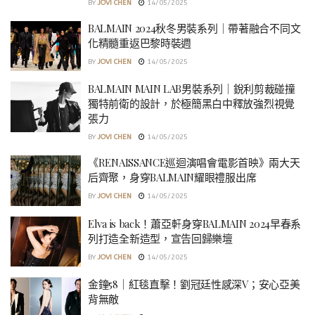
BY
JOVI CHEN
14/05/2025
BALMAIN 2024秋冬男裝系列｜帶著融合不同文
化精髓重返巴黎時裝週
BY
JOVI CHEN
14/05/2025
BALMAIN MAIN LAB男裝系列｜銳利剪裁碰撞
獨特前衛的設計，於極簡黑白中釋放強烈視覺
張力
BY
JOVI CHEN
14/05/2025
《RENAISSANCE巡迴演唱會電影首映》兩大天
后齊聚，身穿BALMAIN耀眼禮服出席
BY
JOVI CHEN
14/05/2025
Elva is back！蕭亞軒身穿BALMAIN 2024早春系
列打造全新造型，宣告回歸樂壇
BY
JOVI CHEN
14/05/2025
金鐘58｜紅毯直擊！劉冠廷性感深V；安心亞美
背無敵