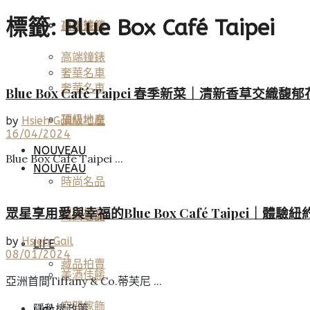
標籤:
Blue Box Café Taipei
高端鐘錶
頂級珠寶
高端鐘錶
奢華名車
奢華名車
Blue Box Café Taipei 春季新菜｜清新香草交織
頂級地產
頂級地產
by
Hsieh Gail
16/04/2024
NOUVEAU
Blue Box Café Taipei ...
NOUVEAU
時尚名品
眾星享用愛與幸福的Blue Box Café Taipei｜體
藏品拍賣
時尚名品
by
Hsieh Gail
LIFE
08/01/2024
藏品拍賣
美酒佳餚
亞洲首間Tiffany & Co.蒂芙尼 ...
空間傢飾
隱私權政策