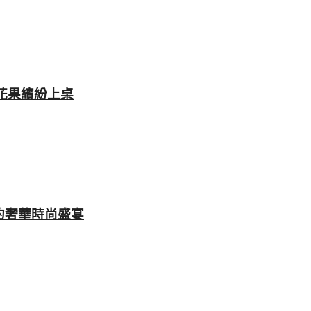
馥郁花果繽紛上桌
驗紐約奢華時尚盛宴