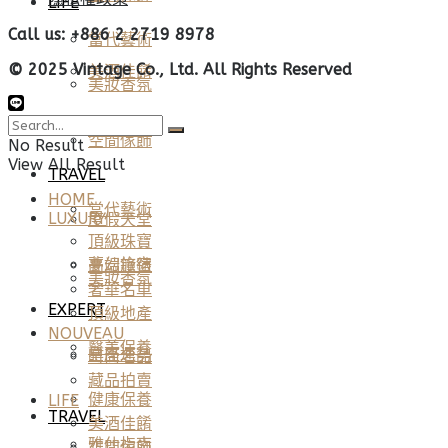
LIFE
Call us: +886 2 2719 8978
當代藝術
© 2025 Vintage Co., Ltd. All Rights Reserved
美酒佳餚
美妝香氛
醫美保養
空間傢飾
No Result
View All Result
TRAVEL
HOME
當代藝術
LUXURY
度假天堂
頂級珠寶
夢幻旅宿
高端鐘錶
美妝香氛
奢華名車
EXPERT
頂級地產
NOUVEAU
醫美保養
星座運勢
時尚名品
藏品拍賣
健康保養
LIFE
TRAVEL
美酒佳餚
雅仕指南
空間傢飾