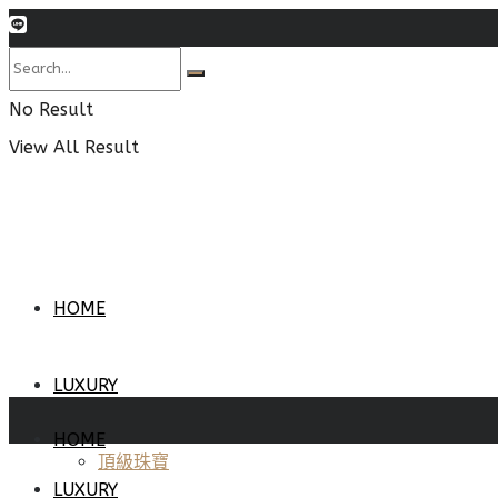
No Result
View All Result
HOME
LUXURY
HOME
頂級珠寶
LUXURY