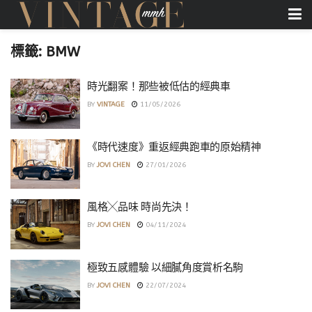
標籤:
BMW
時光翻案！那些被低估的經典車
BY
VINTAGE
11/05/2026
《時代速度》重返經典跑車的原始精神
BY
JOVI CHEN
27/01/2026
風格╳品味 時尚先決！
BY
JOVI CHEN
04/11/2024
極致五感體驗 以細膩角度賞析名駒
BY
JOVI CHEN
22/07/2024