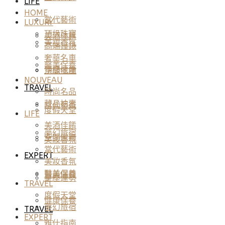
LIFE
HOME
當代藝術
LUXURY
頂級珠寶
美酒佳餚
美妝香氛
高端鐘錶
奢華名車
醫美保養
頂級地產
空間傢飾
NOUVEAU
TRAVEL
時尚名品
藏品拍賣
當代藝術
度假天堂
LIFE
美酒佳餚
夢幻旅宿
空間傢飾
美妝香氛
當代藝術
EXPERT
美妝香氛
醫美保養
醫美保養
星座運勢
TRAVEL
度假天堂
健康保養
夢幻旅宿
TRAVEL
EXPERT
雅仕指南