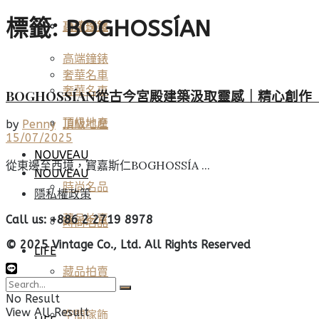
標籤:
BOGHOSSÍAN
高端鐘錶
頂級珠寶
高端鐘錶
奢華名車
奢華名車
BOGHOSSÍAN從古今宮殿建築汲取靈感｜精心創作「Pa
頂級地產
頂級地產
by
Penny
15/07/2025
NOUVEAU
從東邊至西境，寳嘉斯仁BOGHOSSÍA ...
NOUVEAU
時尚名品
隱私權政策
藏品拍賣
Call us: +886 2 2719 8978
時尚名品
© 2025 Vintage Co., Ltd. All Rights Reserved
LIFE
藏品拍賣
美酒佳餚
No Result
View All Result
空間傢飾