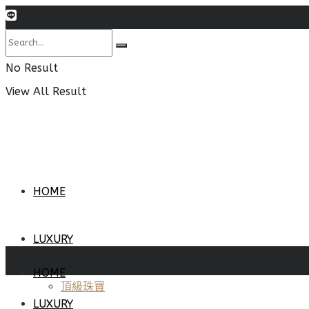
No Result
View All Result
HOME
LUXURY
HOME
頂級珠寶
LUXURY