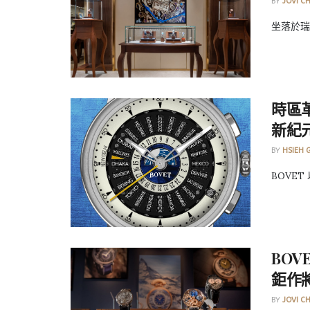
BY
JOVI C
坐落於瑞
時區革
新紀
BY
HSIEH 
BOVET
BO
鉅作
BY
JOVI C