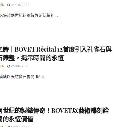
HEN
03/10/2025
 以跨越兩世紀的堅毅與創新精神 ...
詩｜BOVET Récital 12首度引入孔雀石與
石錶盤，揭示時間的永恆
HEN
25/08/2025
播威以天然寶石揭開 Réci ...
兩世紀的製錶傳奇！BOVET以藝術雕刻詮
間的永恆價值