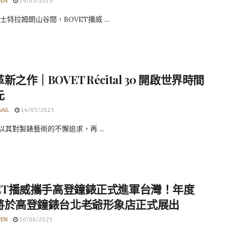
HEN
19/05/2025
士特拉姆朗山谷間，BOVET播威 ...
新之作｜BOVET Récital 30 開啟世界時間
元
GAIL
14/05/2025
 以其對製錶藝術的不懈追求，再 ...
VET播威攜手高登鐘錶正式進軍台灣！年度
將於高登鐘錶台北老爺形象店正式展出
HEN
10/06/2025