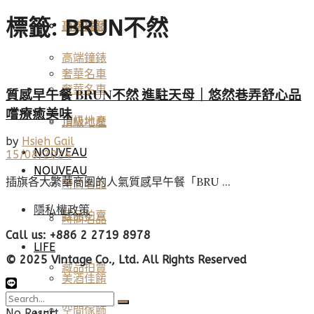
標籤:
BRUN不然
高端鐘錶
頂級珠寶
高端鐘錶
奢華名車
奢華名車
質感早午餐 BRUN不然 進駐天母｜悠然巷弄舒心品
嚐療癒美味
頂級地產
頂級地產
by
Hsieh Gail
NOUVEAU
15/08/2024
NOUVEAU
插旗各大繁華商圈的人氣質感早午餐「BRU ...
時尚名品
隱私權政策
藏品拍賣
時尚名品
Call us: +886 2 2719 8978
LIFE
© 2025 Vintage Co., Ltd. All Rights Reserved
藏品拍賣
美酒佳餚
空間傢飾
No Result