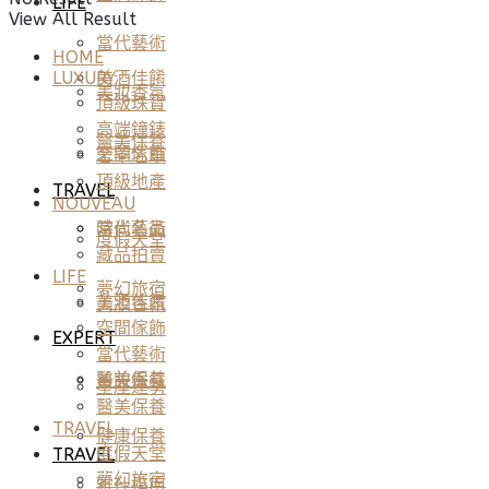
LIFE
View All Result
當代藝術
HOME
美酒佳餚
LUXURY
美妝香氛
頂級珠寶
高端鐘錶
醫美保養
空間傢飾
奢華名車
頂級地產
TRAVEL
NOUVEAU
當代藝術
時尚名品
度假天堂
藏品拍賣
LIFE
夢幻旅宿
美酒佳餚
美妝香氛
空間傢飾
EXPERT
當代藝術
醫美保養
美妝香氛
星座運勢
醫美保養
TRAVEL
健康保養
度假天堂
TRAVEL
夢幻旅宿
雅仕指南