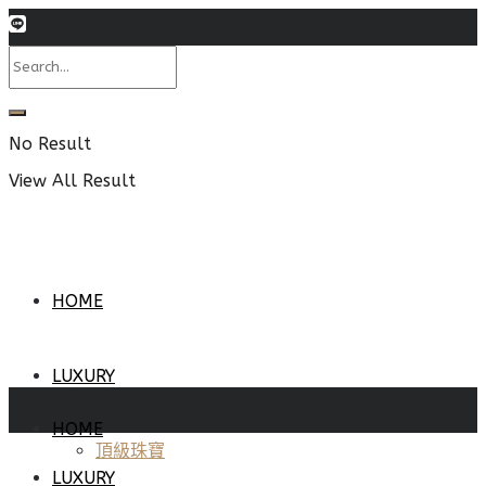
No Result
View All Result
HOME
LUXURY
HOME
頂級珠寶
LUXURY