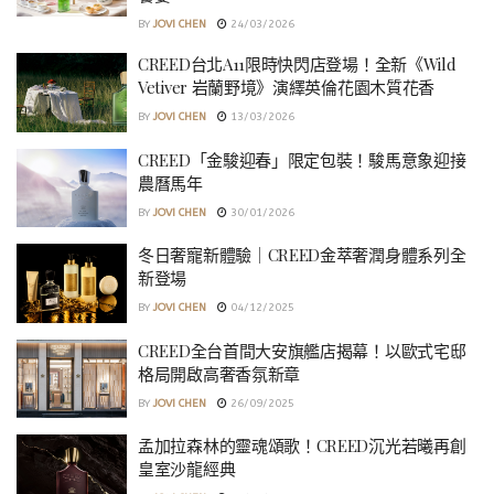
BY
JOVI CHEN
24/03/2026
CREED台北A11限時快閃店登場！全新《Wild
Vetiver 岩蘭野境》演繹英倫花園木質花香
BY
JOVI CHEN
13/03/2026
CREED「金駿迎春」限定包裝！駿馬意象迎接
農曆馬年
BY
JOVI CHEN
30/01/2026
冬日奢寵新體驗｜CREED金萃奢潤身體系列全
新登場
BY
JOVI CHEN
04/12/2025
CREED全台首間大安旗艦店揭幕！以歐式宅邸
格局開啟高奢香氛新章
BY
JOVI CHEN
26/09/2025
孟加拉森林的靈魂頌歌！CREED沉光若曦再創
皇室沙龍經典