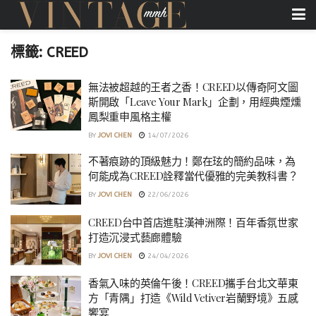
標籤:
CREED
無法被超越的王者之香！CREED以傳奇阿文圖
斯開啟「Leave Your Mark」企劃，用經典煙燻
鳳梨重申風格主權
BY
JOVI CHEN
14/07/2026
不著痕跡的頂級魅力！鄭在玹的簡約品味，為
何能成為CREED詮釋當代優雅的完美教科書？
BY
JOVI CHEN
22/06/2026
CREED台中首店進駐漢神洲際！百年香氛世家
打造沉浸式藝廊體驗
BY
JOVI CHEN
24/04/2026
香氣入味的英倫午後！CREED攜手台北文華東
方「青隅」打造《Wild Vetiver岩蘭野境》五感
饗宴