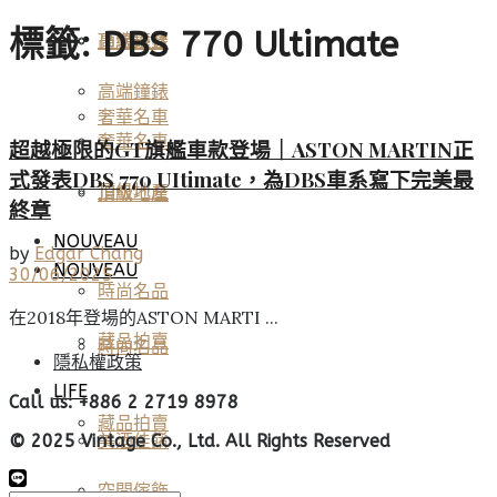
標籤:
DBS 770 Ultimate
高端鐘錶
頂級珠寶
高端鐘錶
奢華名車
奢華名車
超越極限的GT旗艦車款登場｜ASTON MARTIN正
式發表DBS 770 UItimate，為DBS車系寫下完美最
頂級地產
頂級地產
終章
NOUVEAU
by
Edgar Chang
NOUVEAU
30/06/2025
時尚名品
在2018年登場的ASTON MARTI ...
藏品拍賣
時尚名品
隱私權政策
LIFE
Call us: +886 2 2719 8978
藏品拍賣
美酒佳餚
© 2025 Vintage Co., Ltd. All Rights Reserved
空間傢飾