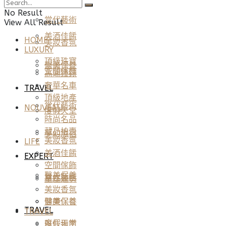
LIFE
No Result
當代藝術
View All Result
美酒佳餚
HOME
美妝香氛
LUXURY
頂級珠寶
醫美保養
空間傢飾
高端鐘錶
奢華名車
TRAVEL
頂級地產
當代藝術
NOUVEAU
度假天堂
時尚名品
藏品拍賣
夢幻旅宿
美妝香氛
LIFE
美酒佳餚
EXPERT
空間傢飾
醫美保養
當代藝術
星座運勢
美妝香氛
健康保養
醫美保養
TRAVEL
TRAVEL
度假天堂
雅仕指南