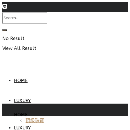
No Result
View All Result
HOME
LUXURY
HOME
頂級珠寶
LUXURY