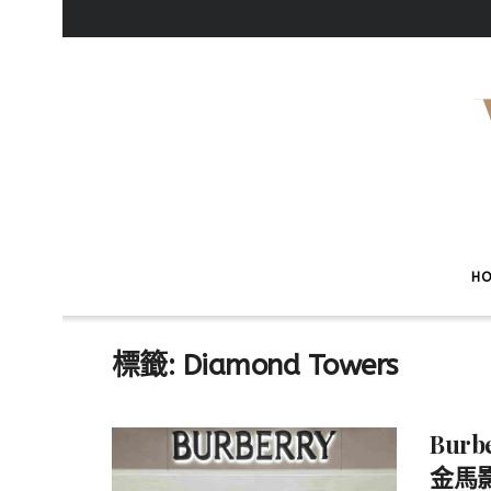
H
標籤:
Diamond Towers
Bur
金馬