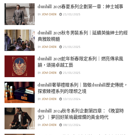
dunhill 2025春夏系列企劃第一章：紳士城事
BY
JOVI CHEN
21/01/2025
dunhill 2025秋冬男裝系列｜延續英倫紳士的經
典雅致精髓
BY
JOVI CHEN
21/01/2025
dunhill 2025蛇年新春限定系列｜燃亮傳承風
韻，頌揚卓越工藝
BY
JOVI CHEN
21/01/2025
dunhill奢華禮贈系列｜致敬dunhill歷史傳統，
探索臻禮系列的理想之境
BY
JOVI CHEN
13/11/2024
dunhill 2024秋冬系列企劃第四章：《晚宴時
光》｜夢回好萊塢最燦爛的黃金時代
BY
JOVI CHEN
08/11/2024