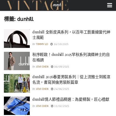
標籤:
dunhill
dunhill 全新皮具系列，以百年工藝重繪當代紳
士風範
BY
TIMMY LO
16/10/2025
秋序輕啟！dunhill 2025早秋系列演繹紳士的自
在格調
BY
JOVI CHEN
06/09/2025
dunhill 2026春夏男裝系列｜從上流雅士到搖滾
名流，書寫英倫男裝新篇章
BY
JOVI CHEN
24/06/2025
dunhill情人節禮品精選：為愛精製，匠心禮獻
BY
JOVI CHEN
11/02/2025