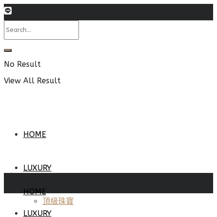
No Result
View All Result
HOME
LUXURY
HOME
頂級珠寶
LUXURY