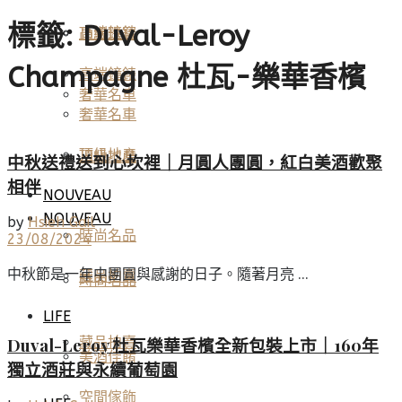
標籤:
Duval-Leroy
高端鐘錶
頂級珠寶
Champagne 杜瓦-樂華香檳
高端鐘錶
奢華名車
奢華名車
頂級地產
頂級地產
中秋送禮送到心坎裡｜月圓人團圓，紅白美酒歡聚
相伴
NOUVEAU
NOUVEAU
by
Hsieh Gail
時尚名品
23/08/2024
中秋節是一年中團圓與感謝的日子。隨著月亮 ...
藏品拍賣
時尚名品
LIFE
藏品拍賣
Duval-Leroy 杜瓦樂華香檳全新包裝上市｜160年
美酒佳餚
獨立酒莊與永續葡萄園
空間傢飾