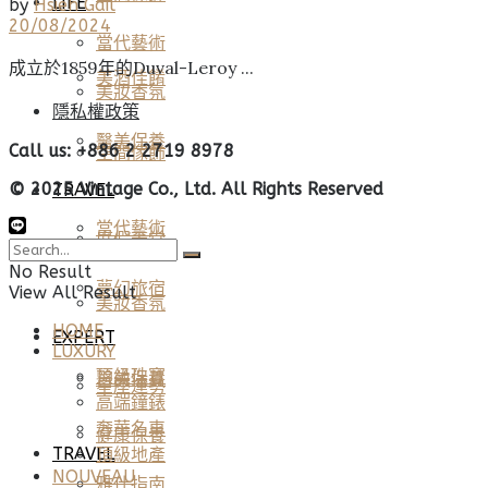
LIFE
by
Hsieh Gail
20/08/2024
當代藝術
成立於1859年的Duval-Leroy ...
美酒佳餚
美妝香氛
隱私權政策
醫美保養
Call us: +886 2 2719 8978
空間傢飾
© 2025 Vintage Co., Ltd. All Rights Reserved
TRAVEL
當代藝術
度假天堂
No Result
夢幻旅宿
View All Result
美妝香氛
HOME
EXPERT
LUXURY
頂級珠寶
醫美保養
星座運勢
高端鐘錶
奢華名車
健康保養
TRAVEL
頂級地產
NOUVEAU
雅仕指南