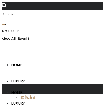
No Result
View All Result
HOME
LUXURY
HOME
頂級珠寶
LUXURY