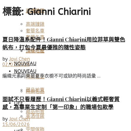
標籤:
Gianni Chiarini
高端鐘錶
頂級珠寶
高端鐘錶
奢華名車
奢華名車
夏日降溫系配件！Gianni Chiarini用拉菲草與雙色
帆布，打包今夏最優雅的隨性姿態
頂級地產
頂級地產
by
Jovi Chen
NOUVEAU
02/07/2026
NOUVEAU
編織元素向來是夏季衣櫥不可或缺的時尚語彙 ...
時尚名品
藏品拍賣
時尚名品
面試不只看履歷！Gianni Chiarini以義式輕奢質
LIFE
感，為畢業生定制「第一印象」的職場包款學
藏品拍賣
美酒佳餚
by
Jovi Chen
15/06/2026
空間傢飾