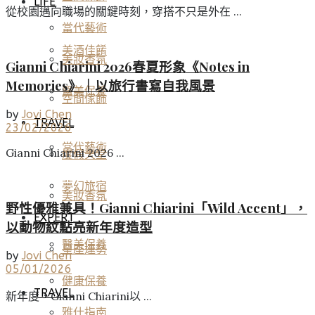
LIFE
從校園邁向職場的關鍵時刻，穿搭不只是外在 ...
當代藝術
美酒佳餚
美妝香氛
Gianni Chiarini 2026春夏形象《Notes in
Memories》｜以旅行書寫自我風景
醫美保養
空間傢飾
by
Jovi Chen
TRAVEL
23/02/2026
當代藝術
Gianni Chiarini 2026 ...
度假天堂
夢幻旅宿
美妝香氛
野性優雅兼具！Gianni Chiarini「Wild Accent」，
EXPERT
以動物紋點亮新年度造型
醫美保養
星座運勢
by
Jovi Chen
05/01/2026
健康保養
TRAVEL
新年度，Gianni Chiarini以 ...
雅仕指南