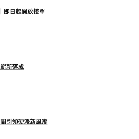
1924｜即日起開放接單
中心嶄新落成
坪空間引領硬派新風潮