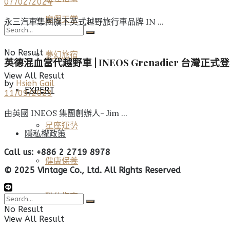
07/02/2024
度假天堂
永三汽車集團旗下英式越野旅行車品牌 IN ...
No Result
夢幻旅宿
英德混血當代越野車 | INEOS Grenadier 台灣正式
View All Result
by
Hsieh Gail
EXPERT
11/09/2023
由英國 INEOS 集團創辦人- Jim ...
星座運勢
隱私權政策
Call us: +886 2 2719 8978
健康保養
© 2025 Vintage Co., Ltd. All Rights Reserved
雅仕指南
No Result
View All Result