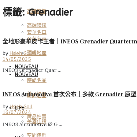
標籤:
Grenadier
高端鐘錶
頂級珠寶
高端鐘錶
奢華名車
奢華名車
全地形豪華皮卡王者｜INEOS Grenadier Quarter
頂級地產
頂級地產
by
Hsieh Gail
14/05/2025
NOUVEAU
INEOS Grenadier Quar ...
NOUVEAU
時尚名品
INEOS Automotive 首次公布｜多款 Grenadier
藏品拍賣
時尚名品
by
Hsieh Gail
LIFE
16/07/2024
藏品拍賣
美酒佳餚
INEOS Automotive 於 G ...
空間傢飾