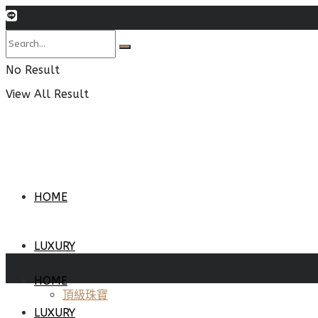
No Result
View All Result
HOME
LUXURY
HOME
頂級珠寶
LUXURY