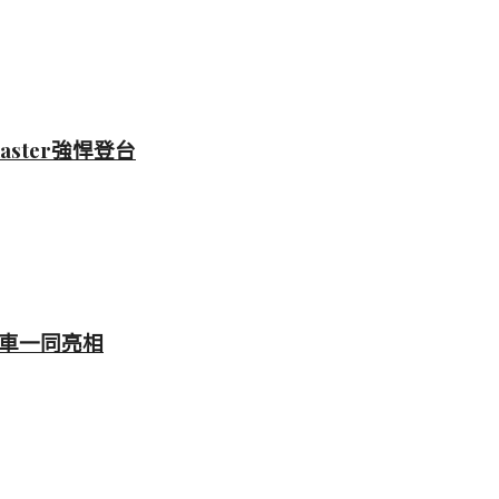
master強悍登台
 原型車一同亮相