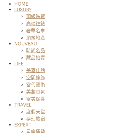
HOME
LUXURY
頂級珠寶
高端鐘錶
奢華名車
頂級地產
NOUVEAU
時尚名品
藏品拍賣
LIFE
美酒佳餚
空間傢飾
當代藝術
美妝香氛
醫美保養
TRAVEL
度假天堂
夢幻旅宿
EXPERT
星座運勢