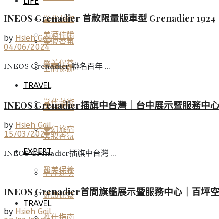
LIFE
INEOS Grenadier 首款限量版車型 Grenadier 
當代藝術
美酒佳餚
by
Hsieh Gail
美妝香氛
04/06/2024
醫美保養
INEOS Grenadier 聯名百年 ...
空間傢飾
TRAVEL
當代藝術
INEOS Grenadier插旗中台灣｜台中展示暨服務
度假天堂
by
Hsieh Gail
夢幻旅宿
15/03/2024
美妝香氛
EXPERT
INEOS Grenadier插旗中台灣 ...
醫美保養
星座運勢
INEOS Grenadier首間旗艦展示暨服務中心｜百
健康保養
TRAVEL
by
Hsieh Gail
雅仕指南