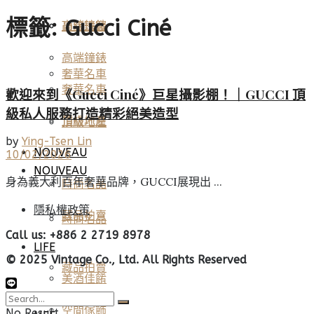
標籤:
Gucci Ciné
高端鐘錶
頂級珠寶
高端鐘錶
奢華名車
奢華名車
歡迎來到《Gucci Ciné》巨星攝影棚！｜GUCCI 頂
級私人服務打造精彩絕美造型
頂級地產
頂級地產
by
Ying-Tsen Lin
NOUVEAU
10/02/2026
NOUVEAU
身為義大利百年奢華品牌，GUCCI展現出 ...
時尚名品
隱私權政策
藏品拍賣
時尚名品
Call us: +886 2 2719 8978
LIFE
© 2025 Vintage Co., Ltd. All Rights Reserved
藏品拍賣
美酒佳餚
空間傢飾
No Result