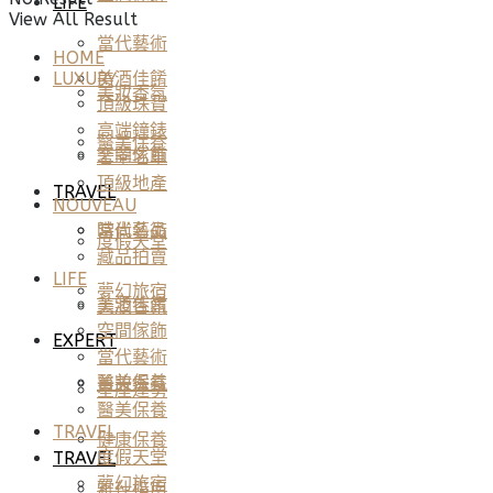
LIFE
View All Result
當代藝術
HOME
美酒佳餚
LUXURY
美妝香氛
頂級珠寶
高端鐘錶
醫美保養
空間傢飾
奢華名車
頂級地產
TRAVEL
NOUVEAU
當代藝術
時尚名品
度假天堂
藏品拍賣
LIFE
夢幻旅宿
美酒佳餚
美妝香氛
空間傢飾
EXPERT
當代藝術
醫美保養
美妝香氛
星座運勢
醫美保養
TRAVEL
健康保養
度假天堂
TRAVEL
夢幻旅宿
雅仕指南