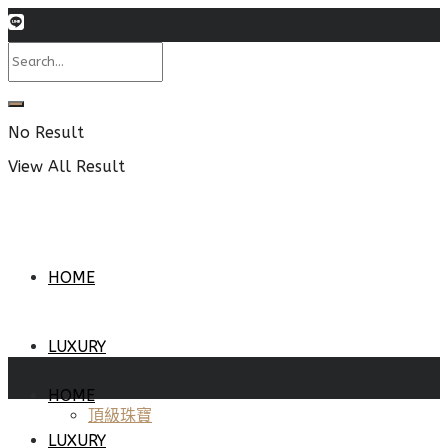
No Result
View All Result
HOME
LUXURY
HOME
頂級珠寶
LUXURY