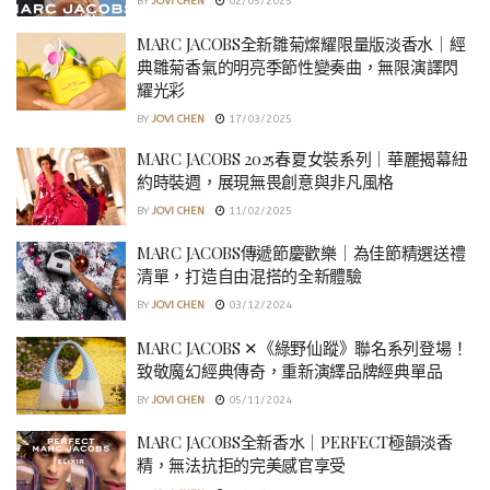
BY
JOVI CHEN
02/05/2025
MARC JACOBS全新雛菊燦耀限量版淡香水｜經
典雛菊香氣的明亮季節性變奏曲，無限演譯閃
耀光彩
BY
JOVI CHEN
17/03/2025
MARC JACOBS 2025春夏女裝系列｜華麗揭幕紐
約時裝週，展現無畏創意與非凡風格
BY
JOVI CHEN
11/02/2025
MARC JACOBS傳遞節慶歡樂｜為佳節精選送禮
清單，打造自由混搭的全新體驗
BY
JOVI CHEN
03/12/2024
MARC JACOBS ✕《綠野仙蹤》聯名系列登場！
致敬魔幻經典傳奇，重新演繹品牌經典單品
BY
JOVI CHEN
05/11/2024
MARC JACOBS全新香水｜PERFECT極韻淡香
精，無法抗拒的完美感官享受