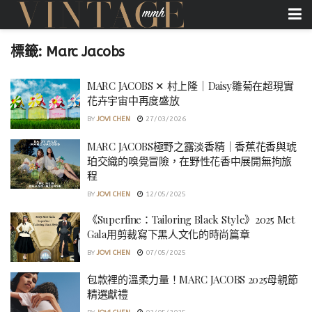
標籤:
Marc Jacobs
MARC JACOBS ✕ 村上隆｜Daisy雛菊在超現實
花卉宇宙中再度盛放
BY
JOVI CHEN
27/03/2026
MARC JACOBS極野之露淡香精｜香蕉花香與琥
珀交織的嗅覺冒險，在野性花香中展開無拘旅
程
BY
JOVI CHEN
12/05/2025
《Superfine：Tailoring Black Style》2025 Met
Gala用剪裁寫下黑人文化的時尚篇章
BY
JOVI CHEN
07/05/2025
包款裡的溫柔力量！MARC JACOBS 2025母親節
精選獻禮