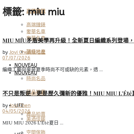
標籤:
miu miu
高端鐘錶
頂級珠寶
高端鐘錶
奢華名車
奢華名車
MIU MIU矛盾美學再升級！全新夏日編織系列登
頂級地產
頂級地產
by
Jovi Chen
07/07/2026
NOUVEAU
編織工藝向來是夏季時尚不可或缺的元素，透 ...
NOUVEAU
時尚名品
藏品拍賣
不只是叛逆，更是歷久彌新的優雅！MIU MIU L’
時尚名品
by
Jovi Chen
LIFE
04/05/2026
藏品拍賣
美酒佳餚
MIU MIU 2026 L'Été夏日 ...
空間傢飾