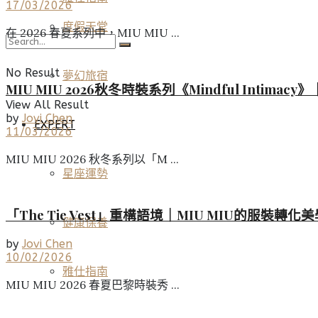
17/03/2026
度假天堂
在 2026 春夏系列中，MIU MIU ...
No Result
夢幻旅宿
MIU MIU 2026秋冬時裝系列《Mindful Inti
View All Result
by
Jovi Chen
EXPERT
11/03/2026
MIU MIU 2026 秋冬系列以「M ...
星座運勢
「The Tie Vest」重構語境｜MIU MIU的服裝轉化
健康保養
by
Jovi Chen
10/02/2026
雅仕指南
MIU MIU 2026 春夏巴黎時裝秀 ...