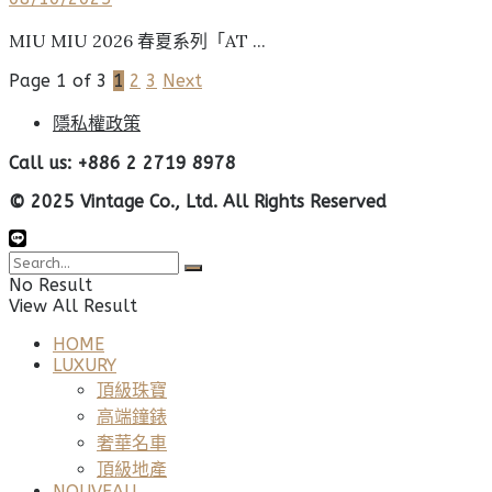
MIU MIU 2026 春夏系列「AT ...
Page 1 of 3
1
2
3
Next
隱私權政策
Call us: +886 2 2719 8978
© 2025 Vintage Co., Ltd. All Rights Reserved
No Result
View All Result
HOME
LUXURY
頂級珠寶
高端鐘錶
奢華名車
頂級地產
NOUVEAU