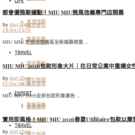
LIFE
都會優雅新據點！MIU MIU微風信義專門店開幕
當代藝術
美酒佳餚
by
Jovi Chen
美妝香氛
28/04/2026
醫美保養
MIU MIU 於台北信義區全新揭幕微風 ...
空間傢飾
TRAVEL
當代藝術
MIU MIU 2026包款形象大片｜在日常公寓中重構
度假天堂
by
Jovi Chen
夢幻旅宿
02/04/2026
美妝香氛
EXPERT
MIU MIU 2026全新包款形象廣告 ...
醫美保養
星座運勢
實用即風格！MIU MIU 2026春夏Utilitaire包
健康保養
TRAVEL
by
Jovi Chen
雅仕指南