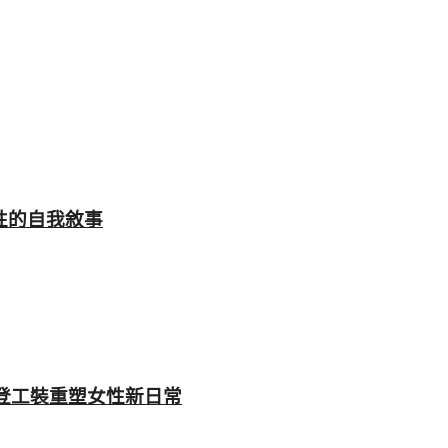
女性的自我敘事
款以摩登工裝重塑女性新日常