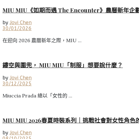
MIU MIU《如期而遇 The Encounter》農曆
by
Jovi Chen
30/01/2026
在迎向 2026 農曆新年之際，MIU ...
鏤空與圍兜， MIU MIU「制服」想要說什麼？
by
Jovi Chen
30/12/2025
Miuccia Prada 總以「女性的 ...
MIU MIU 2026春夏時裝系列｜挑戰社會對女性
by
Jovi Chen
08/10/2025