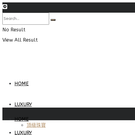
No Result
View All Result
HOME
LUXURY
HOME
頂級珠寶
LUXURY