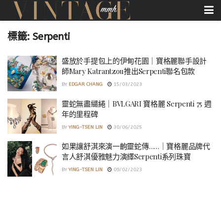
標籤:
Serpenti
盛放於手提包上的伊甸花園｜寶格麗聯手設計
師Mary Katrantzou推出Serpenti聯名包款
BY
EDGAR CHANG
15/03/2023
靈蛇無盡繾綣｜BVLGARI 寶格麗 Serpenti 75 週
年的里程碑
BY
YING-TSEN LIN
30/06/2025
如果讓舒淇來演一齣靈蛇傳……｜寶格麗品牌代
言人舒淇優雅魅力演繹Serpenti系列珠寶
BY
YING-TSEN LIN
09/02/2023