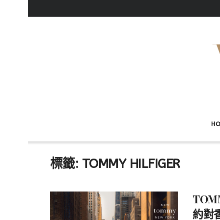
H
標籤:
TOMMY HILFIGER
TOM
約對