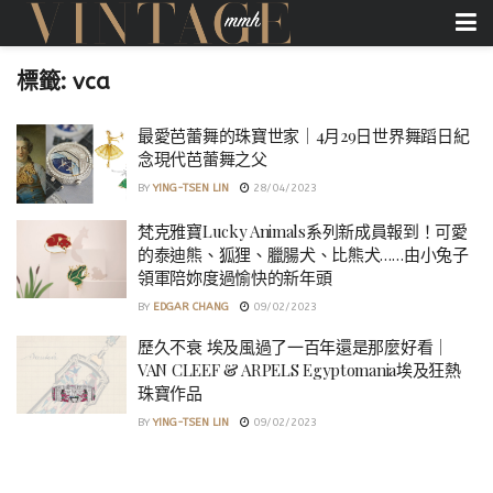
標籤:
vca
最愛芭蕾舞的珠寶世家｜4月29日世界舞蹈日紀
念現代芭蕾舞之父
BY
YING-TSEN LIN
28/04/2023
梵克雅寶Lucky Animals系列新成員報到！可愛
的泰迪熊、狐狸、臘腸犬、比熊犬……由小兔子
領軍陪妳度過愉快的新年頭
BY
EDGAR CHANG
09/02/2023
歷久不衰 埃及風過了一百年還是那麼好看｜
VAN CLEEF & ARPELS Egyptomania埃及狂熱
珠寶作品
BY
YING-TSEN LIN
09/02/2023