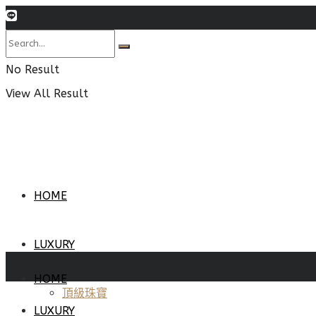
No Result
View All Result
HOME
LUXURY
HOME
頂級珠寶
LUXURY