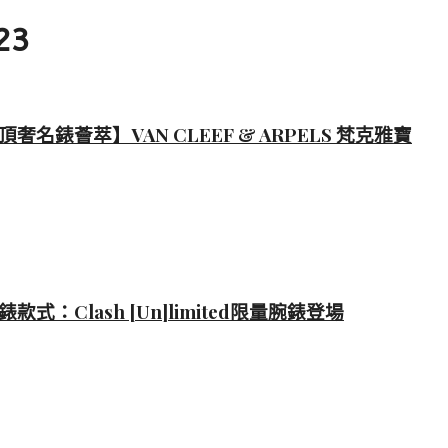
23
錶薈萃】VAN CLEEF & ARPELS 梵克雅寶
Clash [Un]limited限量腕錶登場