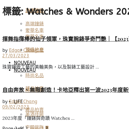
標籤:
Watches & Wonders 20
高端鐘錶
頂級珠寶
高端鐘錶
奢華名車
奢華名車
揮舞指揮棒的仙子領軍，珠寶腕錶爭奇鬥艷｜【2023頂奢名
頂級地產
頂級地產
by
Edgar Chang
27/03/2023
NOUVEAU
珠寶鑲嵌工藝的美輪美奐，以及製錶工藝設計 ...
NOUVEAU
時尚名品
藏品拍賣
自由奔放、無限創造！卡地亞釋出第一波2023年度新錶款式：
時尚名品
by
Edgar Chang
LIFE
09/02/2023
藏品拍賣
美酒佳餚
2023年度「鐘錶與奇蹟 Watches ...
空間傢飾
Page 2 of 2
Prev
1
2