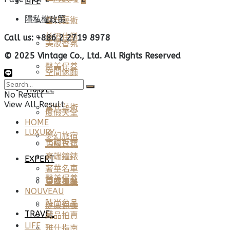
LIFE
隱私權政策
當代藝術
美酒佳餚
Call us: +886 2 2719 8978
美妝香氛
© 2025 Vintage Co., Ltd. All Rights Reserved
醫美保養
空間傢飾
TRAVEL
No Result
View All Result
當代藝術
度假天堂
HOME
LUXURY
夢幻旅宿
美妝香氛
頂級珠寶
高端鐘錶
EXPERT
奢華名車
醫美保養
頂級地產
星座運勢
NOUVEAU
時尚名品
健康保養
TRAVEL
藏品拍賣
LIFE
雅仕指南