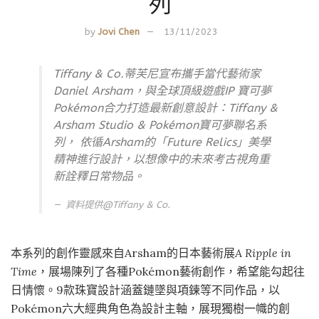
列
by
Jovi Chen
13/11/2023
Tiffany & Co.蒂芙尼宣布攜手當代藝術家
Daniel Arsham，與全球頂級遊戲IP 寶可夢
Pokémon合力打造最新創意設計：Tiffany &
Arsham Studio & Pokémon寶可夢聯名系
列， 依循Arsham的「Future Relics」美學
精神進行設計，以想像中的未來考古視角重
新詮釋日常物品。
資料提供@
Tiffany & Co.
本系列的創作靈感來自Arsham的日本藝術展
A Ripple in
Time
，展場陳列了各種Pokémon藝術創作，希望能勾起往
日情懷。9款珠寶設計涵蓋鏈墜與項鍊等不同作品，以
Pokémon六大經典角色為設計主軸，展現獨樹一幟的創