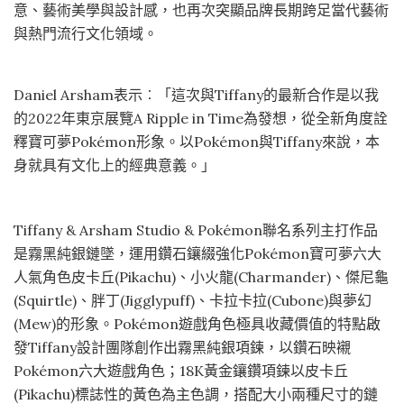
意、藝術美學與設計感，也再次突顯品牌長期跨足當代藝術
與熱門流行文化領域。
Daniel Arsham表示︰「這次與Tiffany的最新合作是以我
的2022年東京展覽A Ripple in Time為發想，從全新角度詮
釋寶可夢Pokémon形象。以Pokémon與Tiffany來說，本
身就具有文化上的經典意義。」
Tiffany & Arsham Studio & Pokémon聯名系列主打作品
是霧黑純銀鏈墜，運用鑽石鑲綴強化Pokémon寶可夢六大
人氣角色皮卡丘(Pikachu)、小火龍(Charmander)、傑尼龜
(Squirtle)、胖丁(Jigglypuff)、卡拉卡拉(Cubone)與夢幻
(Mew)的形象。Pokémon遊戲角色極具收藏價值的特點啟
發Tiffany設計團隊創作出霧黑純銀項鍊，以鑽石映襯
Pokémon六大遊戲角色；18K黃金鑲鑽項鍊以皮卡丘
(Pikachu)標誌性的黃色為主色調，搭配大小兩種尺寸的鏈