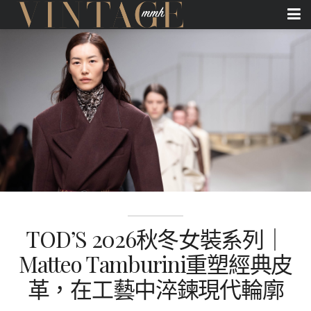
TOD’S 2026秋冬女裝系列｜
Matteo Tamburini重塑經典皮
革，在工藝中淬鍊現代輪廓