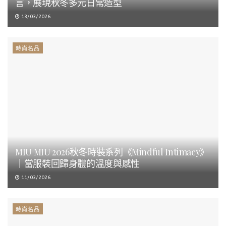
言，展現秋冬多元日常造型
13/03/2026
時尚名品
MIU MIU 2026秋冬時裝系列《Mindful Intimacy》
｜當服裝回歸身體的溫度與感性
11/03/2026
時尚名品