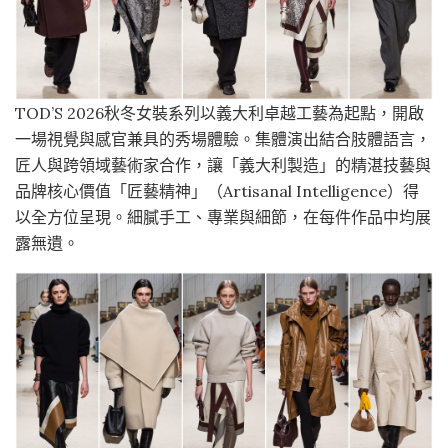
TOD’S 2026秋冬女裝系列以義大利卓越工藝為起點，開啟
一場視覺與感官兼具的秀場體驗。集體演出結合肢體語言，
匠人與跨領域藝術家合作，讓「義大利製造」的精湛技藝與
品牌核心價值「匠藝精神」（Artisanal Intelligence）得
以全方位呈現。細膩手工、專業與細節，在每件作品中均展
露無遺。