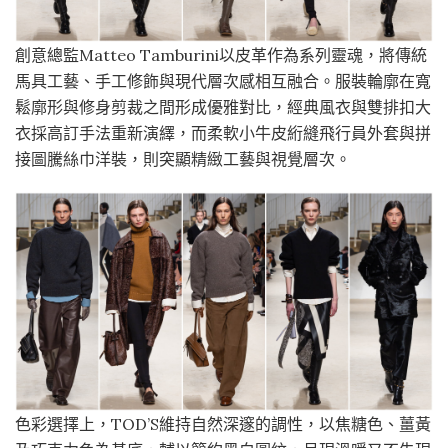
創意總監Matteo Tamburini以皮革作為系列靈魂，將傳統
馬具工藝、手工修飾與現代層次感相互融合。服裝輪廓在寬
鬆廓形與修身剪裁之間形成優雅對比，經典風衣與雙排扣大
衣採高訂手法重新演繹，而柔軟小牛皮絎縫飛行員外套與拼
接圖騰絲巾洋裝，則突顯精緻工藝與視覺層次。
色彩選擇上，TOD’S維持自然深邃的調性，以焦糖色、薑黃