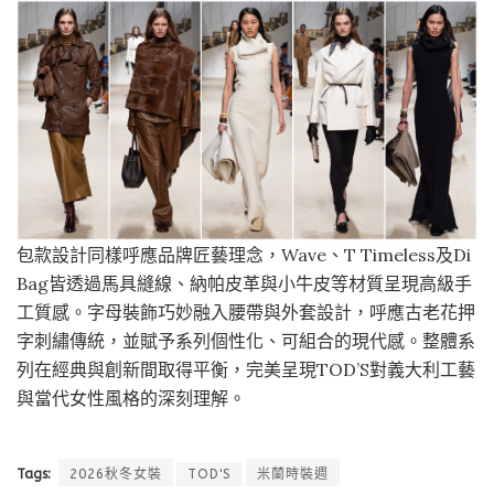
包款設計同樣呼應品牌匠藝理念，Wave、T Timeless及Di
Bag皆透過馬具縫線、納帕皮革與小牛皮等材質呈現高級手
工質感。字母裝飾巧妙融入腰帶與外套設計，呼應古老花押
字刺繡傳統，並賦予系列個性化、可組合的現代感。整體系
列在經典與創新間取得平衡，完美呈現TOD’S對義大利工藝
與當代女性風格的深刻理解。
Tags:
2026秋冬女裝
TOD'S
米蘭時裝週