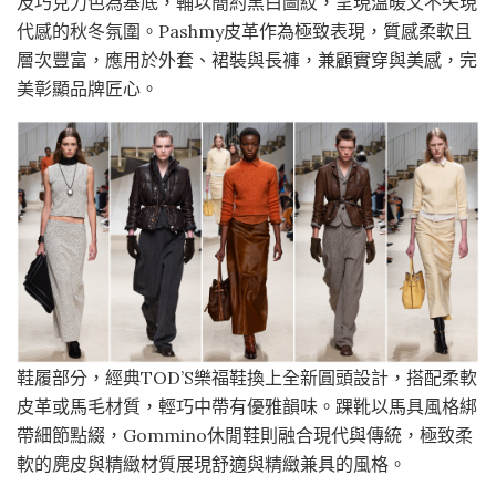
及巧克力色為基底，輔以簡約黑白圖紋，呈現溫暖又不失現
代感的秋冬氛圍。Pashmy皮革作為極致表現，質感柔軟且
層次豐富，應用於外套、裙裝與長褲，兼顧實穿與美感，完
美彰顯品牌匠心。
鞋履部分，經典TOD’S樂福鞋換上全新圓頭設計，搭配柔軟
皮革或馬毛材質，輕巧中帶有優雅韻味。踝靴以馬具風格綁
帶細節點綴，Gommino休閒鞋則融合現代與傳統，極致柔
軟的麂皮與精緻材質展現舒適與精緻兼具的風格。