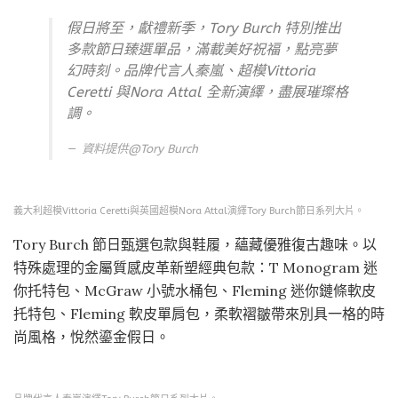
假日將至，獻禮新季，Tory Burch 特別推出
多款節日臻選單品，滿載美好祝福，點亮夢
幻時刻。品牌代言人秦嵐、超模Vittoria
Ceretti 與Nora Attal 全新演繹，盡展璀璨格
調。
資料提供@
Tory Burch
義大利超模Vittoria Ceretti與英國超模Nora Attal演繹Tory Burch節日系列大片。
Tory Burch 節日甄選包款與鞋履，蘊藏優雅復古趣味。以
特殊處理的金屬質感皮革新塑經典包款：T Monogram 迷
你托特包、McGraw 小號水桶包、Fleming 迷你鏈條軟皮
托特包、Fleming 軟皮單肩包，柔軟褶皺帶來別具一格的時
尚風格，悅然鎏金假日。