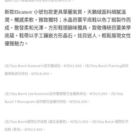
品牌代言人秦嵐演繹Tory Burch節日系列大片。
新款Eleanor 小號包款更具華麗氣質，天鵝絨面料細膩溫
潤，觸感柔軟，雅致獨特；水晶芭蕾平底鞋以色丁緞製作而
成，散發柔和光澤，方形鞋頭韻味獨具，致敬傳統芭蕾美學
底蘊，鞋帶以手工鑲嵌方形晶石，炫目迷人，輕鬆展現女性
優雅魅力。
(左)Tory Burch Eleanor小號天鵝絨包，NTD33,900、(右)Tory Burch Fleming迷你
鏈條軟皮托特包，NTD18,900。
(左)Tory Burch Lee Radziwill迷你雙層壓花金屬肩背包，NTD25,900、(右)Tory
Burch T Monogram 迷你壓花金屬托特包，NTD16,900。
(左)Tory Burch綴閃石平底鞋 (復古金屬色)，NTD15,900、(右)Tory Burch 綴閃石平
底鞋 (黑色)，NTD15,900。