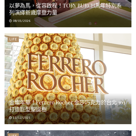
以夢為馬，從容啟程！TORY BURCH馬年特別系
列演繹新歲摩登力量
08/01/2026
LIFE
金燦年華！Ferrero Rocher 金莎巧克力於台北 101
打造巨型聖誕樹
11/12/2025