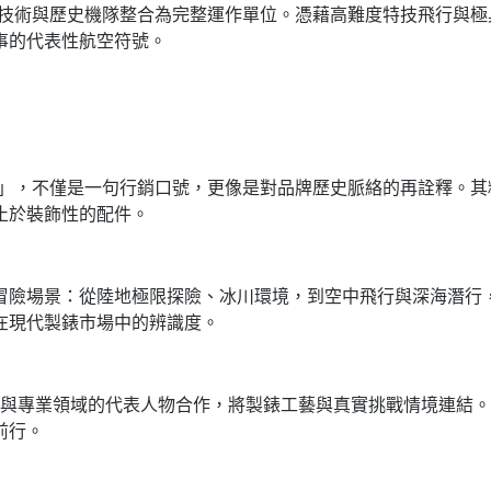
修技術與歷史機隊整合為完整運作單位。憑藉高難度特技飛行與
事的代表性航空符號。
are」，不僅是一句行銷口號，更像是對品牌歷史脈絡的再詮釋。其精神
止於裝飾性的配件。
冒險場景：從陸地極限探險、冰川環境，到空中飛行與深海潛行
在現代製錶市場中的辨識度。
極限運動與專業領域的代表人物合作，將製錶工藝與真實挑戰情境連
前行。