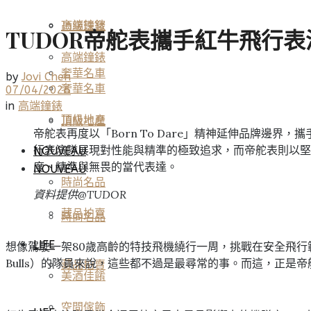
高端鐘錶
頂級珠寶
TUDOR帝舵表攜手紅牛飛行表演
高端鐘錶
奢華名車
by
Jovi Chen
奢華名車
07/04/2026
in
高端鐘錶
頂級地產
頂級地產
帝舵表再度以「Born To Dare」精神延伸品牌邊界，
行表演隊展現對性能與精準的極致追求，而帝舵表則以堅
NOUVEAU
度、精準與無畏的當代表達。
NOUVEAU
時尚名品
資料提供@TUDOR
藏品拍賣
時尚名品
LIFE
想像駕駛一架80歲高齡的特技飛機繞行一周，挑戰在安全飛行範
Bulls）的隊員來說，這些都不過是最尋常的事。而這，正是
藏品拍賣
美酒佳餚
空間傢飾