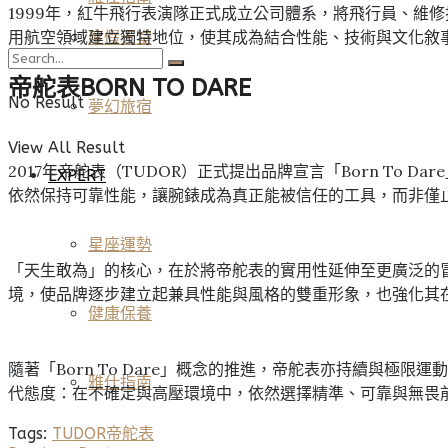
1999年，紅牛飛行表演隊正式成立公司體系，將飛行員、維
用航空領域建立獨特地位，使其成為結合性能、技術與文化敘
度假天堂
帝舵表BORN TO DARE
No Result
夢幻旅宿
View All Result
2017年帝舵表（TUDOR）正式提出品牌宣言「Born To D
EXPERT
依然保持可靠性能，讓腕錶成為真正能被信任的工具，而非僅
星座運勢
「天生敢為」的核心，在於將帝舵表的實用性延伸至更廣泛的
境，使品牌逐步建立起兼具性能與風格的雙重形象，也強化其
健康保養
隨著「Born To Dare」概念的推進，帝舵表亦持續與
雅仕指南
代態度：在不確定與高壓環境中，依然選擇精準、可靠與無畏
Tags:
TUDOR
帝舵表