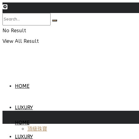
No Result
View All Result
HOME
LUXURY
HOME
頂級珠寶
LUXURY