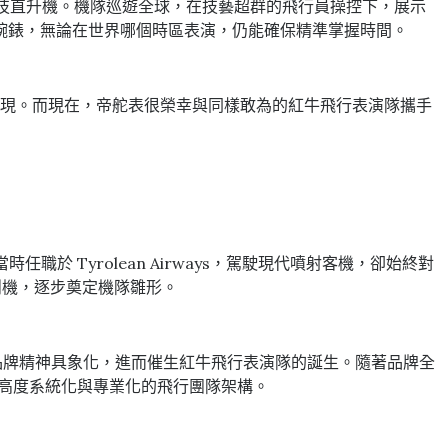
特技直升機。機隊巡遊全球，在技藝超群的飛行員操控下，展示
腕錶，無論在世界哪個時區表演，仍能確保精準掌握時間。
的體現。而現在，帝舵表很榮幸與同樣敢為的紅牛飛行表演隊攜手
當時任職於 Tyrolean Airways，駕駛現代噴射客機，卻始終對
式戰鬥機，逐步奠定機隊雛形。
為你添翼」的品牌精神具象化，進而催生紅牛飛行表演隊的誕生。隨著品牌全
備高度系統化與專業化的飛行團隊架構。