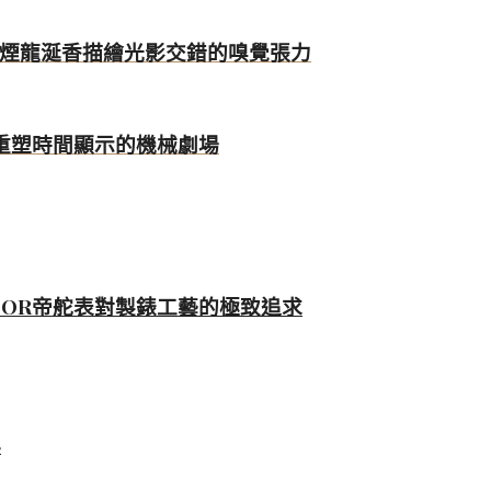
n新章開啟｜礦煙龍涎香描繪光影交錯的嗅覺張力
旋轉球體重塑時間顯示的機械劇場
DOR帝舵表對製錶工藝的極致追求
年