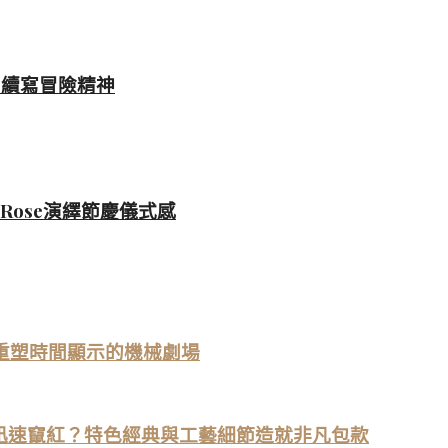
』續寫冒險精神
e Rose演繹節慶儀式感
旋轉球體重塑時間顯示的機械劇場
 P9 為何迅速竄紅？特色經典與工藝細節造就非凡包款