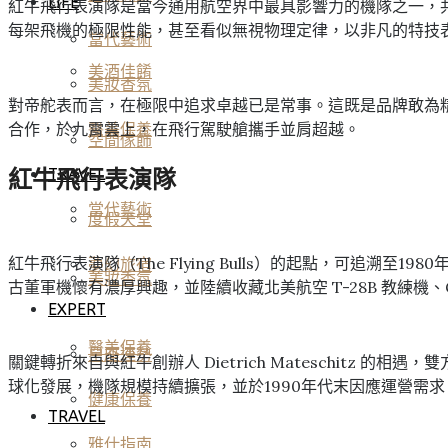
LIFE
紅牛飛行表演隊是當今通用航空界中最具影響力的機隊之一，共
每架飛機的極限性能，甚至看似無視物理定律，以非凡的特技
當代藝術
美酒佳餚
美妝香氛
對帝舵表而言，在極限中追求卓越已是常事。這既是品牌敢為精神
合作，於九霄雲上，在飛行駕駛艙攜手並肩超越。
醫美保養
空間傢飾
TRAVEL
紅牛飛行表演隊
當代藝術
度假天堂
紅牛飛行表演隊（The Flying Bulls）的起點，可追溯至198
夢幻旅宿
美妝香氛
古董軍機懷有濃厚興趣，並陸續收藏北美航空 T-28B 教練機、G
EXPERT
醫美保養
星座運勢
關鍵轉折來自與紅牛創辦人 Dietrich Mateschitz 
球化發展，機隊規模持續擴張，並於1990年代末因應運營需
健康保養
TRAVEL
雅仕指南