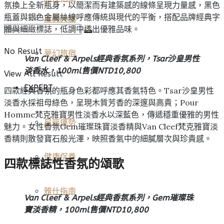
氛換上全新瓶身，以簡潔而有建築感的線條呈現力量感，黑色
瓶蓋與銀色金屬絲線呼應傳統與現代的平衡，搭配品牌經典字
度假天堂
體與細緻標誌，低調中透出優雅品味。
No Result
夢幻旅宿
Van Cleef & Arpels經典香氛系列，Tsar沙皇男性
淡香水，100ml售價NTD10,800
View All Result
EXPERT
四款經典香氛的瓶身色彩都呼應其香氣特色。Tsar沙皇男性
淡香水採祖母綠色，呈現木質芳香的深邃與高貴；Pour
Homme梵克雅寶男性淡香水以深藍色，傳遞穩重優雅的男性
星座運勢
魅力。女性香氛Gem璀璨珠寶淡香精與Van Cleef梵克雅寶淡
香精則散發寶石般光澤，映照香氣中的細膩層次與珍貴感。
健康保養
四款標誌性香氛的頌歌
雅仕指南
Van Cleef & Arpels經典香氛系列，Gem璀璨珠
寶淡香精，100ml售價NTD10,800