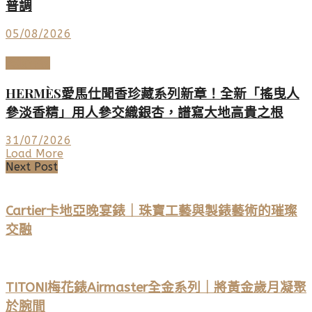
普調
05/08/2026
美妝香氛
HERMÈS愛馬仕聞香珍藏系列新章！全新「搖曳人
參淡香精」用人參交織銀杏，譜寫大地高貴之根
31/07/2026
Load More
Next Post
Cartier卡地亞晚宴錶｜珠寶工藝與製錶藝術的璀璨
交融
TITONI梅花錶Airmaster全金系列｜將黃金歲月凝聚
於腕間