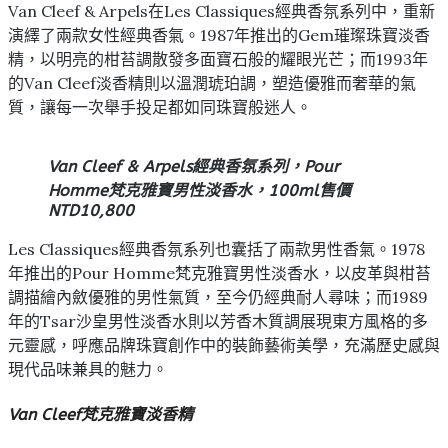
Van Cleef & Arpels在Les Classiques經典香氛系列中，重新
演繹了兩款女性經典香氣。1987年推出的Gem璀璨珠寶淡香
精，以明亮的柑苔調散發多面寶石般的耀眼光芒；而1993年
的Van Cleef淡香精則以溫潤琥珀調，塑造優雅而奢華的氣
質，讓每一次舉手投足都如同珠寶般迷人。
Van Cleef & Arpels經典香氛系列，Pour
Homme梵克雅寶男性淡香水，100ml售價
NTD10,800
Les Classiques經典香氛系列也囊括了兩款男性香氣。1978
年推出的Pour Homme梵克雅寶男性淡香水，以皮革與柑苔
調描繪內斂優雅的男性氣質，至今仍經典耐人尋味；而1989
年的Tsar沙皇男性淡香水則以芳香木質調展現東方風格的多
元靈感，呼應品牌珠寶創作中的裝飾藝術美學，充滿歷史感與
現代品味兼具的魅力。
Van Cleef梵克雅寶淡香精