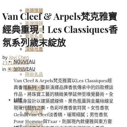
高端鐘錶
頂級珠寶
Van Cleef & Arpels梵克雅寶
高端鐘錶
經典重現！Les Classiques香
奢華名車
奢華名車
氛系列歲末綻放
頂級地產
頂級地產
by
Jovi Chen
NOUVEAU
23/12/2025
NOUVEAU
in
美妝香氛
時尚名品
Van Cleef & Arpels梵克雅寶以Les Classiques經
典香氛系列，重新演繹品牌香氛傳承中的四款標誌
藏品拍賣
時尚名品
作品，將珠寶工藝的精緻美學延伸至嗅覺藝術。全
LIFE
新瓶身設計以建築感線條、黑色瓶蓋與金屬絲線呈
現現代簡約之美，色彩呼應香氣特質。女性香氛
藏品拍賣
美酒佳餚
Gem與Van Cleef淡香精，璀璨細膩；男性香氛
Pour Homme與Tsar，則展現內斂優雅與東方靈
空間傢飾