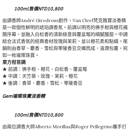
100ml售價NTD10,800
由調香師André Girodroux創作，Van Cleef梵克雅寶淡香精
是一款個性鮮明的琥珀調香氛。前調以明亮的佛手柑與橙花揭
開序幕，並融入白松香的清新綠意與覆盆莓的細膩酸甜。中調
結合法式香氛的經典香材玫瑰與茉莉，並以橙花柔和點綴。尾
韻則由香草、麝香、雪松與零陵香豆交織而成，溫潤包覆，宛
如一枚璀璨珠寶。
東方柑苔調
★ 前調：佛手柑、橙花、白松香、覆盆莓
★ 中調：天竺葵、玫瑰、茉莉、橙花
★ 後調：香草、麝香、雪松、零陵香豆
Gem璀璨珠寶淡香精
100ml售價NTD10,800
由兩位調香大師Alberto Morillas與Roger Pellegrino攜手打