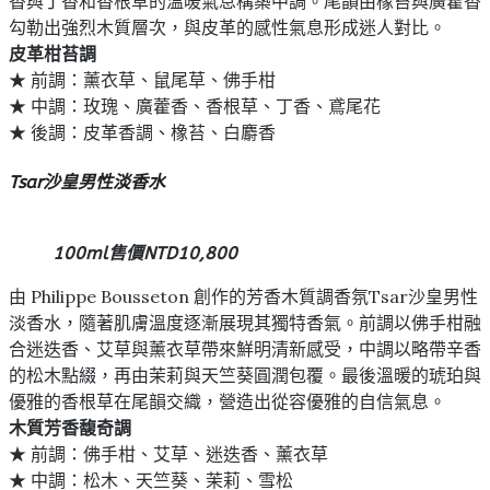
香與丁香和香根草的溫暖氣息構築中調。尾韻由橡苔與廣藿香
勾勒出強烈木質層次，與皮革的感性氣息形成迷人對比。
皮革柑苔調
★ 前調：薰衣草、鼠尾草、佛手柑
★ 中調：玫瑰、廣藿香、香根草、丁香、鳶尾花
★ 後調：皮革香調、橡苔、白麝香
Tsar沙皇男性淡香水
100ml售價NTD10,800
由 Philippe Bousseton 創作的芳香木質調香氛Tsar沙皇男性
淡香水，隨著肌膚溫度逐漸展現其獨特香氣。前調以佛手柑融
合迷迭香、艾草與薰衣草帶來鮮明清新感受，中調以略帶辛香
的松木點綴，再由茉莉與天竺葵圓潤包覆。最後溫暖的琥珀與
優雅的香根草在尾韻交織，營造出從容優雅的自信氣息。
木質芳香馥奇調
★ 前調：佛手柑、艾草、迷迭香、薰衣草
★ 中調：松木、天竺葵、茉莉、雪松