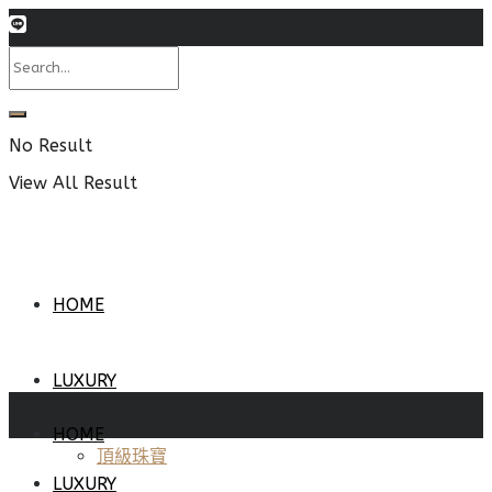
No Result
View All Result
HOME
LUXURY
HOME
頂級珠寶
LUXURY