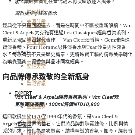
LIFE
感，讓經典香氣在當代歲末再次綻放迷人風采。
當代藝術
資料提供@鋒恩香水
美酒佳餚
經典從不只是回顧過去，而是在時間中不斷被重新解讀。Van
美妝香氛
Cleef & Arpels梵克雅寶透過Les Classiques經典香氛系列，
醫美保養
重新呈現品牌四款代表作——Van Cleef淡香精、Gem璀璨珠
空間傢飾
寶淡香精、Pour Homme男性淡香水與Tsar沙皇男性淡香
TRAVEL
水。每款香氛不只是歷史篇章，更將珠寶工藝的精緻美學轉化
為嗅覺藝術，讓香氣與品味同樣經典。
當代藝術
度假天堂
向品牌傳承致敬的全新瓶身
夢幻旅宿
美妝香氛
EXPERT
Van Cleef & Arpels經典香氛系列，Van Cleef梵
克雅寶淡香精，100ml售價NTD10,800
醫美保養
星座運勢
這四款誕生於1970至1990年代的香氛，是Van Cleef &
健康保養
Arpels香氛世界的基石。它們將品牌對珠寶線條、比例與情
TRAVEL
感的追求，轉化為層次豐富、結構精緻的香氣。如今，經典香
雅仕指南