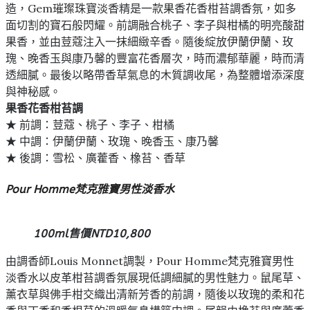
造，Gem璀璨珠寶淡香精是一款果香花香柑苔調香氛，如多
面切割的寶石般閃耀。前調融合桃子、李子與柑橘的明亮酸甜
果香，並由荳蔻注入一抹細緻辛香。隨後綻放伊蘭伊蘭、玫
瑰、晚香玉與康乃馨的豐富花香層次，時而濃郁華麗，時而清
透細膩。最後以略帶香草氣息的木質調收尾，為整體增添深度
與神秘感。
果香花香柑苔調
★ 前調：荳蔻、桃子、李子、柑橘
★ 中調：伊蘭伊蘭、玫瑰、晚香玉、康乃馨
★ 後調：雪松、廣藿香、橡苔、香草
Pour Homme梵克雅寶男性淡香水
100ml售價NTD10,800
由調香師Louis Monnet調製，Pour Homme梵克雅寶男性
淡香水以皮革柑苔調香氛展現低調細膩的男性魅力。鼠尾草、
薰衣草與佛手柑交織出清新芳香的前調，隨後以玫瑰的柔和花