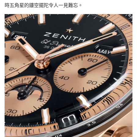
時五角星的鏤空擺陀令人一見難忘。