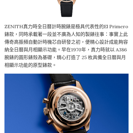
ZENITH真力時全日曆計時腕錶是極具代表性的El Primero
錶款，同時承載著一段並不廣為人知的製錶往事：事實上此
傳奇高振頻自動計時機芯自研發之初，便精心設計成能夠容
納全日曆與月相顯示功能。早在1970年，真力時就以 A386
腕錶的圓形錶殼為基礎，精心打造了 25 枚具備全日曆與月
相顯示功能的原型錶款。