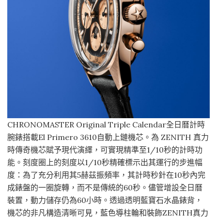
CHRONOMASTER Original Triple Calendar全日曆計時
腕錶搭載El Primero 3610自動上鏈機芯。為 ZENITH 真力
時傳奇機芯賦予現代演繹，可實現精準至1/10秒的計時功
能。刻度圈上的刻度以1/10秒精確標示出其運行的步進幅
度：為了充分利用其5赫茲振頻率，其計時秒針在10秒內完
成錶盤的一圈旋轉，而不是傳統的60秒。儘管增設全日曆
裝置，動力儲存仍為60小時。透過透明藍寶石水晶錶背，
機芯的非凡構造清晰可見，藍色導柱輪和裝飾ZENITH真力