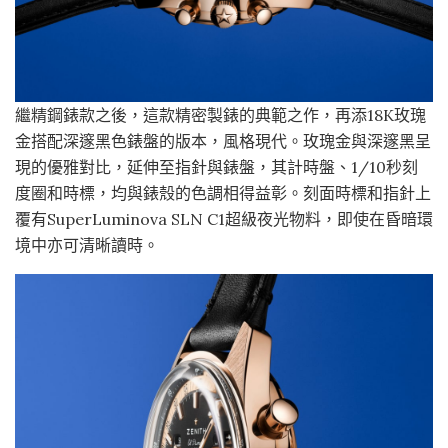
繼精鋼錶款之後，這款精密製錶的典範之作，再添18K玫瑰
金搭配深邃黑色錶盤的版本，風格現代。玫瑰金與深邃黑呈
現的優雅對比，延伸至指針與錶盤，其計時盤、1/10秒刻
度圈和時標，均與錶殼的色調相得益彰。刻面時標和指針上
覆有SuperLuminova SLN C1超級夜光物料，即使在昏暗環
境中亦可清晰讀時。