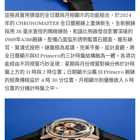
這極具實用價值的全日曆與月相顯示的功能組合，於2024
年的 CHRONOMASTER 全日曆腕錶上重煥新生。全新腕錶
採用 38 毫米直徑的精緻錶殼，和諧比例啟發自影響深遠的
1969年A386腕錶，配備凸面弧形透明藍寶石鏡面、錐形錶
耳、幫浦式按把。錶盤極為易讀，完美平衡，設計直觀，將
全日曆顯示與El Primero的三計時盤結構融為一體。各項功
能經由不同視窗巧妙呈現：星期與月份視窗對稱分佈於計時
盤上方的 11 時與 2 時位置；日期顯示沿襲 El Primero 腕錶
的經典傳統設於 4 時 30 分位置，月相顯示則優雅嵌入 6 時
位置的分鐘計時盤之中。