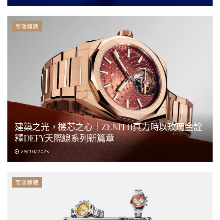
高端鐘錶
建築之光，機芯之心｜ZENITH真力時以玫瑰金詮
釋DEFY天際線系列新篇章
29/10/2025
高端鐘錶