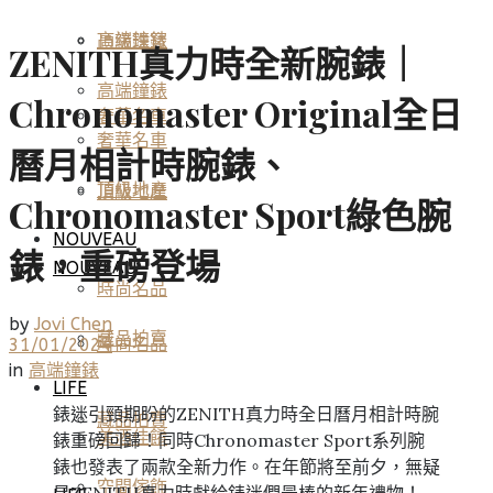
高端鐘錶
頂級珠寶
ZENITH真力時全新腕錶｜
高端鐘錶
Chronomaster Original全日
奢華名車
奢華名車
曆月相計時腕錶、
頂級地產
頂級地產
Chronomaster Sport綠色腕
NOUVEAU
錶，重磅登場
NOUVEAU
時尚名品
by
Jovi Chen
藏品拍賣
時尚名品
31/01/2024
in
高端鐘錶
LIFE
錶迷引頸期盼的ZENITH真力時全日曆月相計時腕
藏品拍賣
美酒佳餚
錶重磅回歸！同時Chronomaster Sport系列腕
錶也發表了兩款全新力作。在年節將至前夕，無疑
空間傢飾
是ZENITH真力時獻給錶迷們最棒的新年禮物！