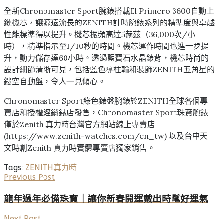
全新Chronomaster Sport腕錶搭載El Primero 3600自動上
鏈機芯，讓源遠流長的ZENITH計時腕錶系列的精準度與卓越
性能標準得以提升。機芯振頻高達5赫茲（36,000次/小
時），精準指示至1/10秒的時間。機芯運作時間也進一步提
升，動力儲存達60小時。透過藍寶石水晶錶背，機芯時尚的
設計細節清晰可見，包括藍色導柱輪和裝飾ZENITH五角星的
鏤空自動盤，令人一見傾心。
Chronomaster Sport綠色錶盤腕錶於ZENITH全球各個專
賣店和授權經銷錶店發售，Chronomaster Sport珠寶腕錶
僅於Zenith 真力時台灣官方網站線上專賣店
(https://www.zenith-watches.com/en_tw) 以及台中天
文時創Zenith 真力時實體專賣店獨家銷售。
Tags:
ZENITH
真力時
Previous Post
龍年過年必備珠寶｜讓你新春開運戴出時髦好運氣
Next Post