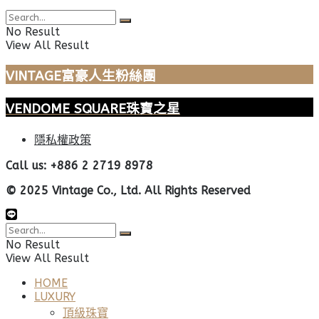
No Result
View All Result
VINTAGE富豪人生粉絲團
VENDOME SQUARE珠寶之星
隱私權政策
Call us: +886 2 2719 8978
© 2025 Vintage Co., Ltd. All Rights Reserved
No Result
View All Result
HOME
LUXURY
頂級珠寶