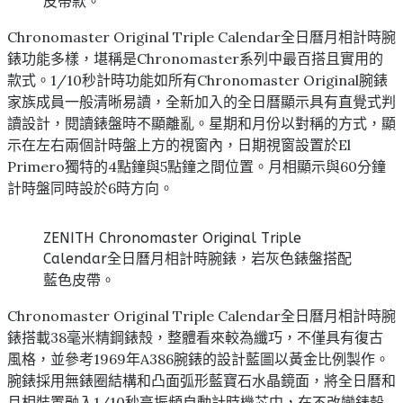
皮帶款。
Chronomaster Original Triple Calendar全日曆月相計時腕
錶功能多樣，堪稱是Chronomaster系列中最百搭且實用的
款式。1/10秒計時功能如所有Chronomaster Original腕錶
家族成員一般清晰易讀，全新加入的全日曆顯示具有直覺式判
讀設計，閱讀錶盤時不顯離亂。星期和月份以對稱的方式，顯
示在左右兩個計時盤上方的視窗內，日期視窗設置於El
Primero獨特的4點鐘與5點鐘之間位置。月相顯示與60分鐘
計時盤同時設於6時方向。
ZENITH Chronomaster Original Triple
Calendar全日曆月相計時腕錶，岩灰色錶盤搭配
藍色皮帶。
Chronomaster Original Triple Calendar全日曆月相計時腕
錶搭載38毫米精鋼錶殼，整體看來較為纖巧，不僅具有復古
風格，並參考1969年A386腕錶的設計藍圖以黃金比例製作。
腕錶採用無錶圈結構和凸面弧形藍寶石水晶鏡面，將全日曆和
月相裝置融入1/10秒高振頻自動計時機芯中，在不改變錶殼