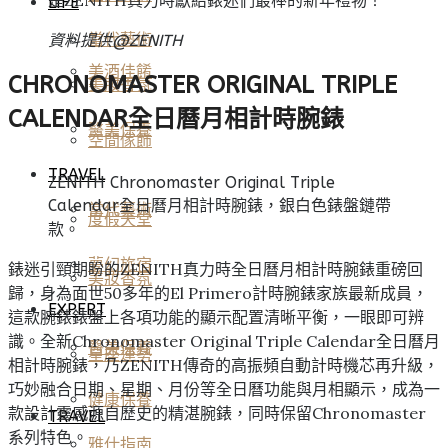
LIFE
當代藝術
資料提供@
ZENITH
美酒佳餚
CHRONOMASTER ORIGINAL TRIPLE
美妝香氛
CALENDAR全日曆月相計時腕錶
醫美保養
空間傢飾
TRAVEL
ZENITH Chronomaster Original Triple
Calendar全日曆月相計時腕錶，銀白色錶盤鏈帶
當代藝術
度假天堂
款。
夢幻旅宿
錶迷引頸期盼的ZENITH真力時全日曆月相計時腕錶重磅回
美妝香氛
歸，身為面世50多年的El Primero計時腕錶家族最新成員，
EXPERT
這款腕錶錶盤上各項功能的顯示配置清晰平衡，一眼即可辨
識。全新Chronomaster Original Triple Calendar全日曆月
醫美保養
星座運勢
相計時腕錶，乃ZENITH傳奇的高振頻自動計時機芯再升級，
巧妙融合日期、星期、月份等全日曆功能與月相顯示，成為一
健康保養
款設計靈感源自歷史的精湛腕錶，同時保留Chronomaster
TRAVEL
系列特色。
雅仕指南