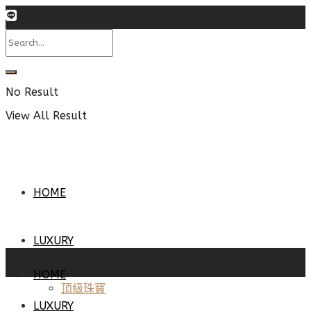
No Result
View All Result
HOME
LUXURY
HOME
頂級珠寶
LUXURY