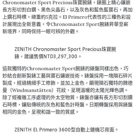
Chronomaster Sport Precious珠寶腕錶，錶圈上精心鑲嵌
長方形切割白鑽、黑色尖晶石，以及灰色和藍色藍寶石，再加
上鑽石時標，總重約5克拉。El Primero代表性的三種色彩設
計展現出全新意義，令Chronomaster Sport腕錶昇華至嶄
新境界，同時保持一眼可辨的外觀。
ZENITH Chronomaster Sport Precious珠寶腕
錶，建議售價NTD3,297,300。
這款獨特的Chronomaster Sport腕錶的錶盤同樣出色，巧
妙結合創新製錶工藝與寶石鑲嵌技術。錶盤採用一塊隕石碎片
製成，經過精細手工修飾，並加上金色，顯現隕石獨特的魏德
曼（Windmanstätten）花紋，呈現溫暖的太陽光輝色調。
除了經複雜工序處理的外太空物質，錶盤亦鑲有長方形切割鑽
石時標，鑲貼傳統的灰色和藍色計時盤。日期轉盤採用與錶盤
相同的金色，呈現和諧一致的質感。
ZENITH El Primero 3600型自動上鏈機芯背面。