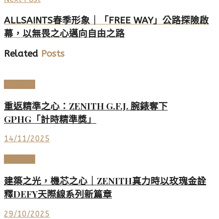
ALLSAINTS春季形象｜「FREE WAY」公路探險啟
幕，以無畏之心邁向自由之路
Related
Posts
高端鐘錶
重返精準之心：ZENITH G.F.J. 腕錶奪下
GPHG「計時精準獎」
14/11/2025
高端鐘錶
建築之光，機芯之心｜ZENITH真力時以玫瑰金詮
釋DEFY天際線系列新篇章
29/10/2025