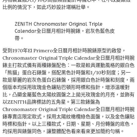
比例的情況下，如此巧妙設計堪稱壯舉。
ZENITH Chronomaster Original Triple
Calendar全日曆月相計時腕錶，岩灰色藍色皮
帶。
受到1970年El Primero全日曆月相計時腕錶原型的啟發，
Chronomaster Original Triple Calendar全日曆月相計時腕
錶主打款式備有兩種錶盤配色：一款是較具運動風格的銀白色
「熊貓」蛋白石錶盤，搭配黑色計時盤和1/10秒刻度；另一
款是華麗的岩灰色蛋白石錶盤，採用銀白色計時盤和刻度，兩
個版本均採用玫瑰金色鑲貼巴頓形時標和指針，增添溫暖對
比，凸顯金屬藍色太陽紋圓盤之上拋光玫瑰金的月亮，並飾有
以ZENITH品牌標誌的五角星。第三款錶盤為
Chronomaster Original Triple Calendar全日曆月相計時腕
錶專賣店限定款式，採用太陽紋橄欖綠色面盤，以及金色鑲貼
時標和指針。以上三種款式，日期、星期、月份轉盤的底色，
均採用與錶盤同色，讓整體配色看來看來更加簡約勻稱。