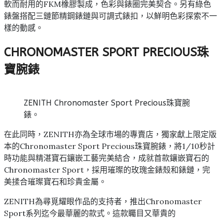
軟而耐用的FKM橡膠製成，色彩與錶圈完美契合。另有綠色
錶盤搭配三鏈節精鋼錶鏈與可調式錶扣，以鮮明色彩探索不一
樣的動感。
CHRONOMASTER SPORT PRECIOUS珠
寶腕錶
ZENITH Chronomaster Sport Precious珠寶腕
錶。
在此同時，ZENITH亦為全球市場的專賣店，獨家獻上限定版
本的Chronomaster Sport Precious珠寶腕錶，將1/10秒計
時功能與精湛寶石鑲嵌工藝完美結合，成就首款鑲嵌寶石的
Chronomaster Sport，採用璀璨的玫瑰金錶殼和錶鏈，完
美揉合璀璨寶石和珍貴金屬。
ZENITH為尋覓耀眼作品的支持者，推出Chronomaster
Sport系列迄今最華麗的款式。這款矚目又華貴的