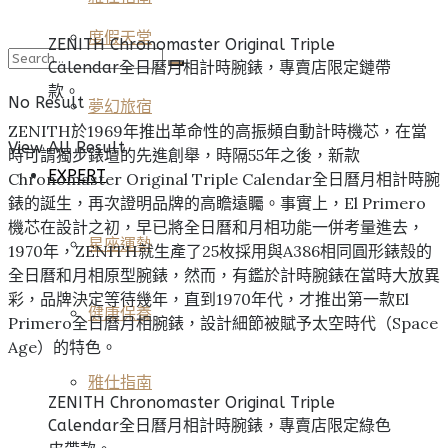
度假天堂
ZENITH Chronomaster Original Triple
Calendar全日曆月相計時腕錶，專賣店限定鏈帶
款。
No Result
夢幻旅宿
ZENITH於1969年推出革命性的高振頻自動計時機芯，在當
View All Result
時可謂獨步錶壇的先進創舉，時隔55年之後，新款
EXPERT
Chronomaster Original Triple Calendar全日曆月相計時腕
錶的誕生，再次證明品牌的高瞻遠矚。事實上，El Primero
機芯在設計之初，早已將全日曆和月相功能一併考量進去，
星座運勢
1970年，ZENITH就生產了25枚採用與A386相同圓形錶殼的
全日曆和月相原型腕錶，然而，有鑑於計時腕錶在當時大放異
彩，品牌決定等待幾年，直到1970年代，才推出第一款El
健康保養
Primero全日曆月相腕錶，設計細節被賦予太空時代（Space
Age）的特色。
雅仕指南
ZENITH Chronomaster Original Triple
Calendar全日曆月相計時腕錶，專賣店限定綠色