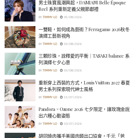
男士珠寶風潮興起，DAMIANI Belle Époque
Reel 系列重新定義父親節獻禮
BY
TIMMY LO
05/08/2026
一雙鞋，如何成為藝術？Ferragamo 2026秋冬
演繹工藝新視角
BY
TIMMY LO
03/08/2026
三顆珍珠，詮釋愛的平衡｜TASAKI balance 系
列演繹七夕心意
BY
TIMMY LO
03/08/2026
重新穿上西裝的方式，Louis Vuitton 2027 春夏
男士系列探索現代紳士風格
BY
TIMMY LO
31/07/2026
Pandora × Ozone 2026 七夕限定，讓玫瑰金說
出六種心動姿態
BY
TIMMY LO
30/07/2026
胡同燒肉攜手美國肉類出口協會，千元「爸