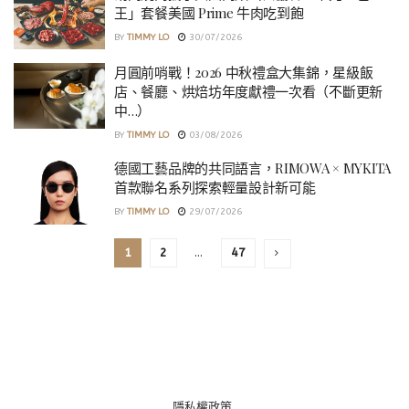
王」套餐美國 Prime 牛肉吃到飽
BY
TIMMY LO
30/07/2026
月圓前哨戰！2026 中秋禮盒大集錦，星級飯
店、餐廳、烘焙坊年度獻禮一次看（不斷更新
中…）
BY
TIMMY LO
03/08/2026
德國工藝品牌的共同語言，RIMOWA × MYKITA
首款聯名系列探索輕量設計新可能
BY
TIMMY LO
29/07/2026
1
2
…
47
隱私權政策