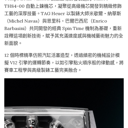
TH84-00 自動上鍊機芯，凝聚從高級機芯開發到精緻修飾
工藝的深厚技藝。TAG Heuer 以製錶大師米歇爾・納華斯
（Michel Navas）與恩里科・巴爾巴西尼（Enrico
Barbasini）共同開發的經典 Spin Time 機制為基礎，重新
詮釋這項創新技術，賦予其充滿速度感與機械藝術魅力的全
新面貌。
12 個時標精準仿照汽缸活塞造型，透過縝密的機械設計模
擬 V12 引擎的運轉節奏，以如引擎點火順序般的律動感，將
賽車工程學與高級製錶工藝完美融合。