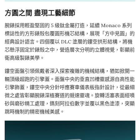
方圓之間 盡現工藝細節
腕錶採用輕盈堅固的 5 級鈦金屬打造，延續 Monaco 系列
標誌性的方形錶殼包覆圓形機芯結構，展現「方中見圓」的
經典設計語言。四個覆以 DLC 塗層的鏤空拱形結構，將機
芯懸浮固定於錶殼之中，營造層次分明的立體視覺，彰顯前
衛高級製錶美學。
鏤空面盤引領佩戴者深入探索複雜的機械結構，猶如掀開一
輛頂級超跑的引擎蓋。面盤中央的垂直凹槽靈感源自高性能
引擎飾蓋，鏤空中央分針呼應賽車儀表板指針設計，從最細
微之處皆彰顯腕錶深植賽道的競速靈魂。旋轉活塞表面經噴
砂與磨砂精工處理，鐫刻阿拉伯數字並覆以黑色塗漆，突顯
跳時機制的精密機械美感。