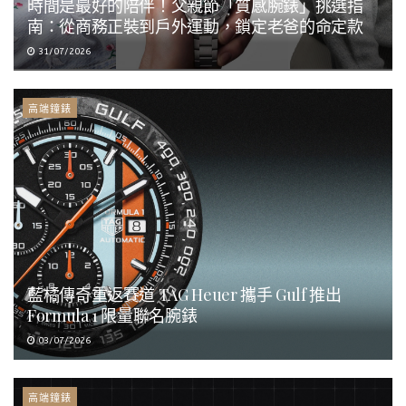
時間是最好的陪伴！父親節「質感腕錶」挑選指
南：從商務正裝到戶外運動，鎖定老爸的命定款
31/07/2026
高端鐘錶
藍橘傳奇重返賽道 TAG Heuer 攜手 Gulf 推出
Formula 1 限量聯名腕錶
03/07/2026
高端鐘錶