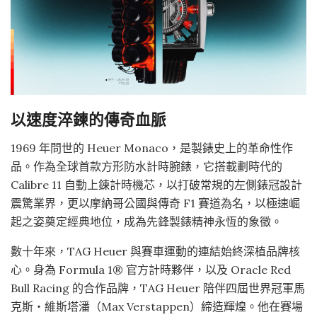
以速度淬鍊的傳奇血脈
1969 年問世的 Heuer Monaco，是製錶史上的革命性作
品。作為全球首款方形防水計時腕錶，它搭載劃時代的
Calibre 11 自動上鍊計時機芯，以打破常規的左側錶冠設計
震驚業界，更以摩納哥公國與傳奇 F1 賽道為名，以極速崛
起之姿奠定經典地位，成為先鋒製錶精神永恆的象徵。
數十年來，TAG Heuer 與賽車運動的連結始終深植品牌核
心。身為 Formula 1® 官方計時夥伴，以及 Oracle Red
Bull Racing 的合作品牌，TAG Heuer 陪伴四屆世界冠軍馬
克斯・維斯塔潘（Max Verstappen）締造輝煌。他在賽場