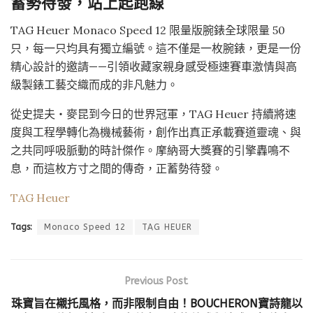
蓄勢待發，站上起跑線
TAG Heuer Monaco Speed 12 限量版腕錶全球限量 50
只，每一只均具有獨立編號。這不僅是一枚腕錶，更是一份
精心設計的邀請——引領收藏家親身感受極速賽車激情與高
級製錶工藝交織而成的非凡魅力。
從史提夫‧麥昆到今日的世界冠軍，TAG Heuer 持續將速
度與工程學轉化為機械藝術，創作出真正承載賽道靈魂、與
之共同呼吸脈動的時計傑作。摩納哥大獎賽的引擎轟鳴不
息，而這枚方寸之間的傳奇，正蓄勢待發。
TAG Heuer
Tags:
Monaco Speed 12
TAG HEUER
Previous Post
珠寶旨在襯托風格，而非限制自由！BOUCHERON寶詩龍以