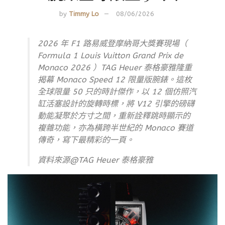
by
Timmy Lo
08/06/2026
2026 年 F1 路易威登摩納哥大獎賽現場（
Formula 1 Louis Vuitton Grand Prix de
Monaco 2026
）TAG Heuer 泰格豪雅隆重
揭幕 Monaco Speed 12 限量版腕錶。這枚
全球限量 50 只的時計傑作，以 12 個仿照汽
缸活塞設計的旋轉時標，將 V12 引擎的磅礴
動能凝聚於方寸之間，重新詮釋跳時顯示的
複雜功能，亦為橫跨半世紀的 Monaco 賽道
傳奇，寫下最精彩的一頁。
資料來源@
TAG Heuer 泰格豪雅