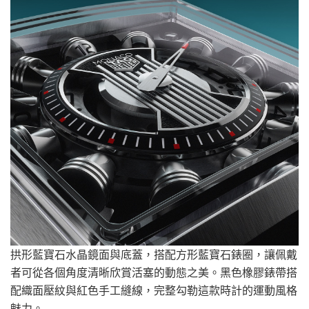
拱形藍寶石水晶鏡面與底蓋，搭配方形藍寶石錶圈，讓佩戴
者可從各個角度清晰欣賞活塞的動態之美。黑色橡膠錶帶搭
配織面壓紋與紅色手工縫線，完整勾勒這款時計的運動風格
魅力。