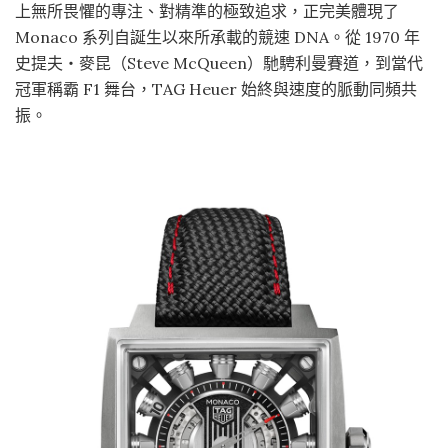
上無所畏懼的專注、對精準的極致追求，正完美體現了
Monaco 系列自誕生以來所承載的競速 DNA。從 1970 年
史提夫・麥昆（Steve McQueen）馳騁利曼賽道，到當代
冠軍稱霸 F1 舞台，TAG Heuer 始終與速度的脈動同頻共
振。