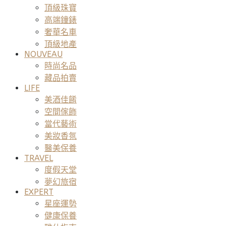
頂級珠寶
高端鐘錶
奢華名車
頂級地產
NOUVEAU
時尚名品
藏品拍賣
LIFE
美酒佳餚
空間傢飾
當代藝術
美妝香氛
醫美保養
TRAVEL
度假天堂
夢幻旅宿
EXPERT
星座運勢
健康保養