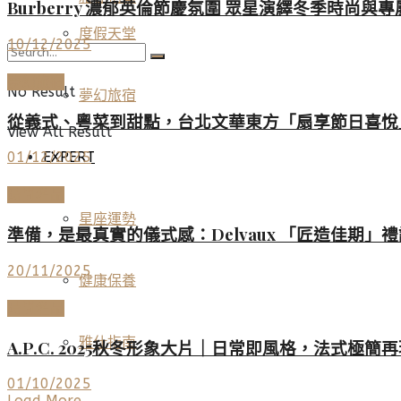
Burberry 濃郁英倫節慶氛圍 眾星演繹冬季時尚與
度假天堂
10/12/2025
夢幻旅宿
No Result
夢幻旅宿
從義式、粵菜到甜點，台北文華東方「扇享節日喜悅
View All Result
EXPERT
01/12/2025
時尚名品
星座運勢
準備，是最真實的儀式感：Delvaux 「匠造佳期」
20/11/2025
健康保養
時尚名品
雅仕指南
A.P.C. 2025秋冬形象大片｜日常即風格，法式極簡
01/10/2025
Load More