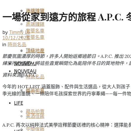
高端鐘錶
頂級珠寶
一場從家到遠方的旅程 A.P.C
高端鐘錶
奢華名車
by
Timmy Lo
奢華名車
10/12/2025
in
時尚名品
頂級地產
頂級地產
節慶氛圍濃厚的時節，許多人開始返鄉過節日。A.P.C. 推出 202
練旅行的細節，將這些直覺瞬間化為能陪伴冬日的質地物件，
NOUVEAU
NOUVEAU
資料來源@A.P.C.
時尚名品
今年的 HOT LIST 涵蓋服飾、配件與生活選品，從大人
藏品拍賣
時尚名品
季光線的墨鏡、一條陪伴毛孩探索世界的丹寧牽繩——每一件
LIFE
藏品拍賣
美酒佳餚
A.P.C. 再次以純粹法式美學詮釋節慶送禮的核心精神：
空間傢飾