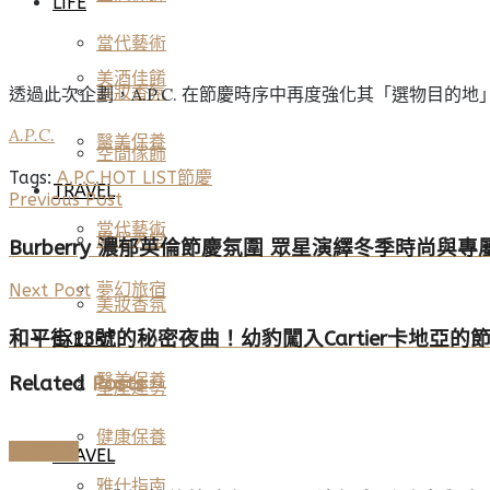
LIFE
當代藝術
美酒佳餚
美妝香氛
透過此次企劃，A.P.C. 在節慶時序中再度強化其「選物目
A.P.C.
醫美保養
空間傢飾
Tags:
A.P.C.
HOT LIST
節慶
TRAVEL
Previous Post
當代藝術
度假天堂
Burberry 濃郁英倫節慶氛圍 眾星演繹冬季時尚與
夢幻旅宿
Next Post
美妝香氛
和平街13號的秘密夜曲！幼豹闖入Cartier卡地亞的
EXPERT
醫美保養
Related
Posts
星座運勢
健康保養
時尚名品
TRAVEL
雅仕指南