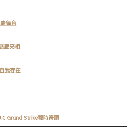
節慶舞台
牌展廳亮相
自我存在
Grand Strike報時奇蹟