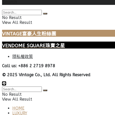
Search
No Result
View All Result
VINTAGE富豪人生粉絲團
VENDOME SQUARE珠寶之星
隱私權政策
Call us: +886 2 2719 8978
© 2025 Vintage Co., Ltd. All Rights Reserved
No Result
View All Result
HOME
LUXURY