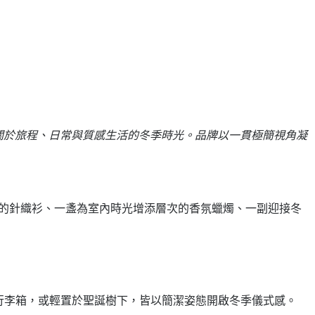
題，描繪一份關於旅程、日常與質感生活的冬季時光。品牌以一貫極簡視角凝
定感的針織衫、一盞為室內時光增添層次的香氛蠟燭、一副迎接冬
入行李箱，或輕置於聖誕樹下，皆以簡潔姿態開啟冬季儀式感。