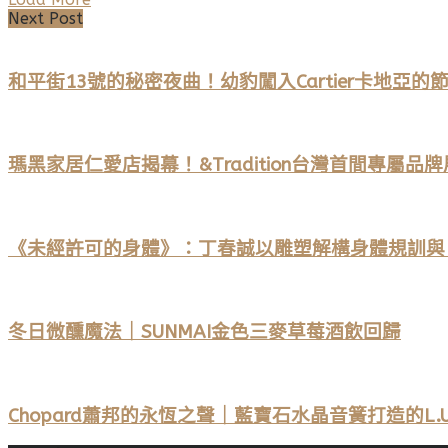
Next Post
和平街13號的秘密夜曲！幼豹闖入Cartier卡地亞的
瑪黑家居仁愛店揭幕！&Tradition台灣首間專屬品
《未經許可的身體》：丁春誠以雕塑解構身體規訓與
冬日微醺魔法｜SUNMAI金色三麥草莓酒飲回歸
Chopard蕭邦的永恆之聲｜藍寶石水晶音簧打造的L.U.C 