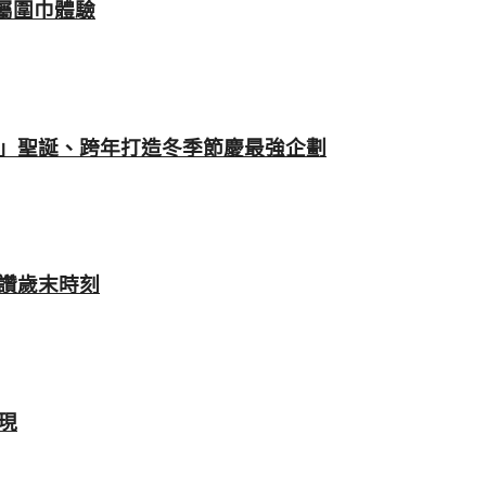
專屬圍巾體驗
」聖誕、跨年打造冬季節慶最強企劃
禮讚歲末時刻
再現