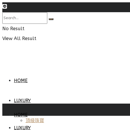
No Result
View All Result
HOME
LUXURY
HOME
頂級珠寶
LUXURY