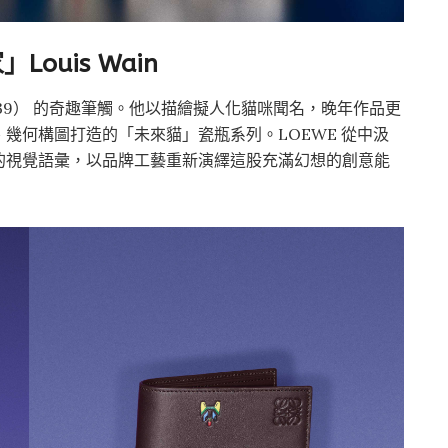
uis Wain
0–1939） 的奇趣筆觸。他以描繪擬人化貓咪聞名，晚年作品更
幾何構圖打造的「未來貓」瓷瓶系列。LOEWE 從中汲
的視覺語彙，以品牌工藝重新演繹這股充滿幻想的創意能