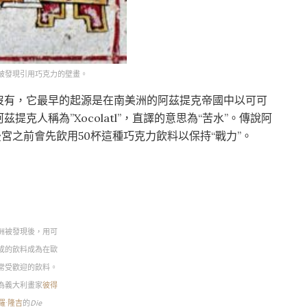
被發現引用巧克力的壁畫。
沒有，它最早的起源是在南美洲的阿茲提克帝國中以可可
克人稱為”Xocolatl”，直譯的意思為“苦水”。傳說阿
後宮之前會先飲用50杯這種巧克力飲料以保持“戰力”。
洲被發現後，用可
成的飲料成為在歐
常受歡迎的飲料。
為義大利畫家
彼得
羅·隆吉
的
Die