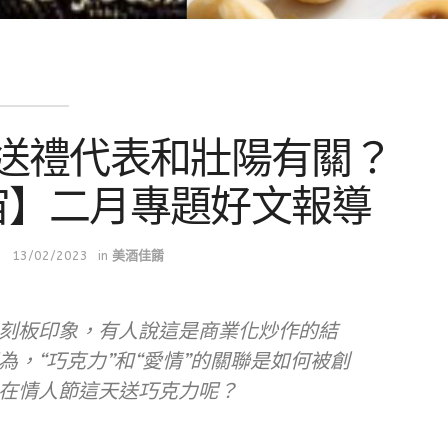
送禮代表和壯陽有關？
宙】二月專題好文報導
13/02/2023
in
美酒佳餚
刻板印象，有人說這是商業化炒作的結
，“巧克力”和“愛情”的關聯是如何被創
在情人節這天送巧克力呢？