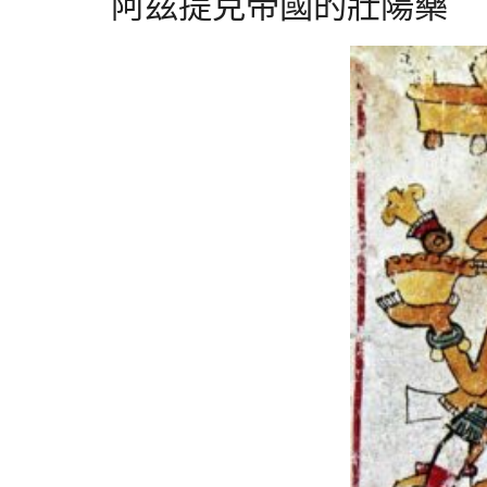
阿茲提克帝國的壯陽藥