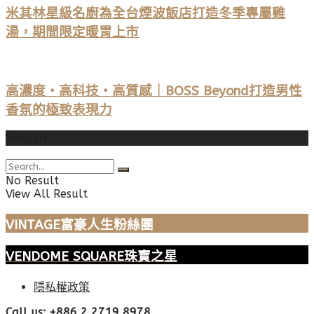
米其林星級名廚為全台煙波飯店打造冬季專屬雞
湯，期間限定暖胃上市
高濃度・高科技・高質感｜BOSS Beyond打造男性
香氛的極致表現力
Search
No Result
View All Result
VINTAGE富豪人生粉絲團
VENDOME SQUARE珠寶之星
隱私權政策
Call us: +886 2 2719 8978