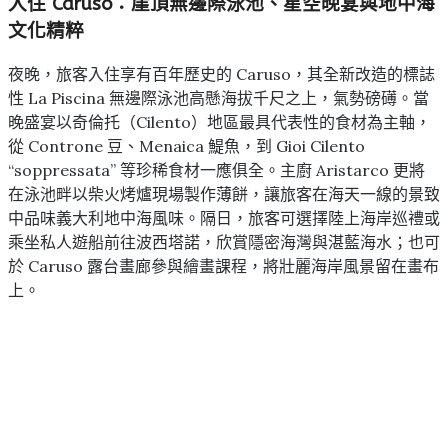
入住 Caruso：崖頂無邊際泳池、星空晚宴與地中海
文化精粹
夜晚，旅客入住享有百年歷史的 Caruso，其全新改造的標誌
性 La Piscina 無邊際泳池高懸海拔千尺之上，氣勢磅礡。當
晚盛宴以奇倫托（Cilento）地區最具代表性的食材為主軸，
從 Controne 豆、Menaica 鯷魚，到 Gioi Cilento
“soppressata” 等珍稀食材一應俱全。主廚 Aristarco 更將
在泳池畔以柴火烤爐現場製作薄餅，讓旅客在海天一線的景致
中品味義大利地中海風味。隔日，旅客可選擇陸上海岸巡禮或
乘坐私人遊船前往波西塔諾，欣賞隱密海灣與湛藍海水；也可
於 Caruso 露台畫廊參與繪畫課程，將壯麗海岸風景留在畫布
上。