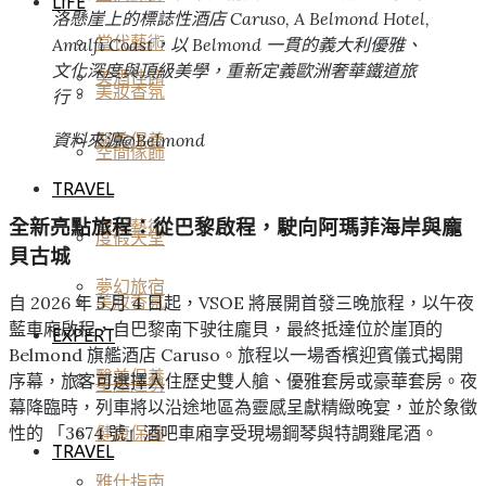
LIFE
洛懸崖上的標誌性酒店 Caruso, A Belmond Hotel,
當代藝術
Amalfi Coast，以 Belmond 一貫的義大利優雅、
文化深度與頂級美學，重新定義歐洲奢華鐵道旅
美酒佳餚
美妝香氛
行。
資料來源@Belmond
醫美保養
空間傢飾
TRAVEL
全新亮點旅程：從巴黎啟程，駛向阿瑪菲海岸與龐
當代藝術
度假天堂
貝古城
夢幻旅宿
美妝香氛
自 2026 年 5 月 4 日起，VSOE 將展開首發三晚旅程，以午夜
藍車廂啟程，自巴黎南下驶往龐貝，最終抵達位於崖頂的
EXPERT
Belmond 旗艦酒店 Caruso。旅程以一場香檳迎賓儀式揭開
醫美保養
序幕，旅客可選擇入住歷史雙人艙、優雅套房或豪華套房。夜
星座運勢
幕降臨時，列車將以沿途地區為靈感呈獻精緻晚宴，並於象徵
性的 「3674 號」酒吧車廂享受現場鋼琴與特調雞尾酒。
健康保養
TRAVEL
雅仕指南