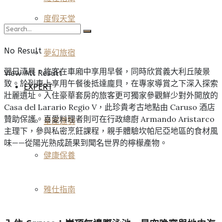
度假天堂
No Result
夢幻旅宿
翌日清晨，旅客在車廂中享用早餐，同時欣賞義大利丘陵景
View All Result
致。於列車上享用午餐後抵達龐貝，在專家導賞之下深入探索
EXPERT
壯麗遺址。入住豪華套房的旅客更可獨家參觀鮮少對外開放的
Casa del Larario Regio V，此珍貴考古地點由 Caruso 酒店
贊助保護。喜愛料理者則可在行政總廚 Armando Aristarco
星座運勢
主理下，參與私密烹飪課程，親手體驗坎帕尼亞地區的食材風
味——從陽光熟成蔬果到聞名世界的檸檬產物。
健康保養
雅仕指南