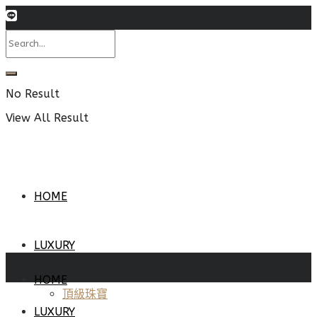
No Result
View All Result
HOME
LUXURY
HOME
頂級珠寶
LUXURY