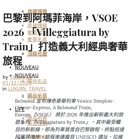
高端鐘錶
頂級珠寶
巴黎到阿瑪菲海岸，VSOE
高端鐘錶
2026 「Villeggiatura by
奢華名車
奢華名車
Train」打造義大利經典奢華
頂級地產
頂級地產
旅程
NOUVEAU
NOUVEAU
by
Timmy Lo
時尚名品
01/12/2025
in
LUXURY
,
TRAVEL
藏品拍賣
時尚名品
Belmond 宣布傳奇豪華列車 Venice Simplon-
Orient-Express, A Belmond Train,
LIFE
Europe（VSOE） 將於 2026 年推出嶄新義大利旅
藏品拍賣
遊系列 「Villeggiatura by Train」，其中最受矚
美酒佳餚
目的新航線，即為列車首度自巴黎啟程，終點抵達
阿瑪菲海岸。旅程串連龐貝 UNESCO 遺址、拉維
空間傢飾