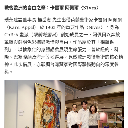
戰後歐洲的自由之筆：卡雷爾·阿佩爾〈Nives〉
璞永建設董事長 楊岳虎 先生出借荷蘭藝術家卡雷爾·阿佩爾
（Karel Appel） 於 1962 年的重要作品〈Nives〉。身為
CoBrA 畫派（
眼鏡蛇畫派
）創始成員之一，阿佩爾以奔放
筆觸與鮮明色彩描繪激情與自由。作品屬於其「裸體系
列」，以抽象化的身體語彙展現生命張力，曾於紐約、科
隆、巴塞隆納及海牙等地巡展，象徵歐洲戰後藝術的核心精
神。此次借展，亦彰顯台灣藏家對國際藝術動向的深度參
與。