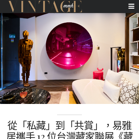
從「私藏」到「共賞」，易雅
居攜手 12 位台灣藏家聯展《藏