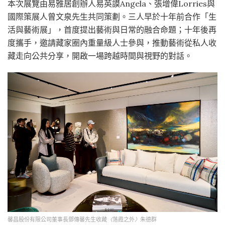
本次展覽由易雅居創辦人易英謨Angela、張增偉Lorries與
國際策展人曾文泉先生共同策劃。三人早於十年前合作「生
活與藝術展」，首度提出藝術與日常的融合命題；十年後再
度攜手，邀請藏家圈內重量級人士參與，推動藝術從私人收
藏走向公共分享，開啟一場跨越時間與視野的對話。
馨昌股份有限公司董事長鄧傳馨先生收藏
〈
落霞之外
〉
朱德群