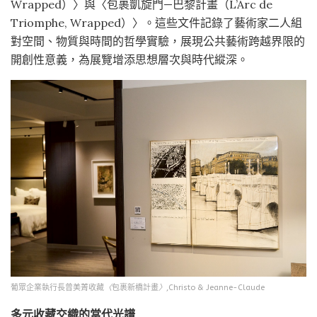
Wrapped）〉與〈包裹凱旋門—巴黎計畫（L’Arc de
Triomphe, Wrapped）〉。這些文件記錄了藝術家二人組
對空間、物質與時間的哲學實驗，展現公共藝術跨越界限的
開創性意義，為展覽增添思想層次與時代縱深。
葡眾企業執行長曾美菁收藏
〈
包裹新橋計畫
〉
,Christo & Jeanne-Claude
多元收藏交織的當代光譜