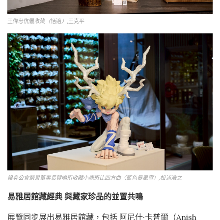
王偉忠伉儷收藏
〈
恬適
〉
,王克平
證劵公會榮譽董事長賀鳴珩收藏小鹿斑比四方曲〈藍色暴風雪〉,松浦浩之
易雅居館藏經典 與藏家珍品的並置共鳴
展覽同步展出易雅居館藏，包括 阿尼什·卡普爾（Anish