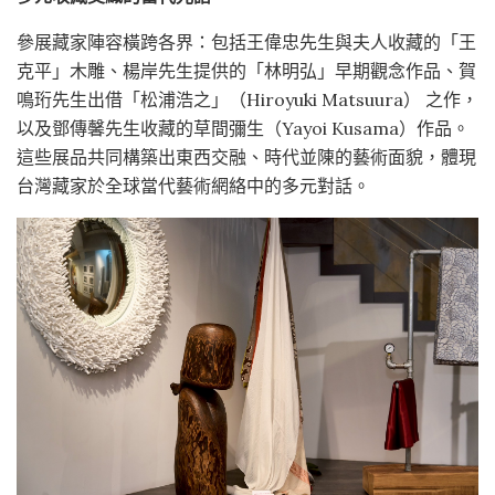
參展藏家陣容橫跨各界：包括王偉忠先生與夫人收藏的「王
克平」木雕、楊岸先生提供的「林明弘」早期觀念作品、賀
鳴珩先生出借「松浦浩之」（Hiroyuki Matsuura） 之作，
以及鄧傳馨先生收藏的草間彌生（Yayoi Kusama）作品。
這些展品共同構築出東西交融、時代並陳的藝術面貌，體現
台灣藏家於全球當代藝術網絡中的多元對話。