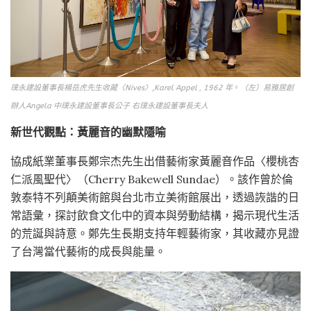
璞永建設董事長楊岳虎先生收藏〈Nives〉
,
Karel Appel , 1962 年
。
（左）易雅居創
辦人Angela 中璞永建設董事長公子 右璞永建設董事長夫人
新世代觀點：黃麗音的幽默隱喻
協成紙業董事長鄭宗杰先生出借藝術家黃麗音作品〈櫻桃杏
仁派風聖代〉（Cherry Bakewell Sundae）。該作曾於倫
敦泰特不列顛美術館與台北市立美術館展出，透過詼諧的日
常語彙，探討飲食文化中的資本與勞動結構，揭示現代生活
的荒誕與詩意。鄭先生長期支持年輕藝術家，其收藏亦見證
了台灣當代藝術的成長與能量。