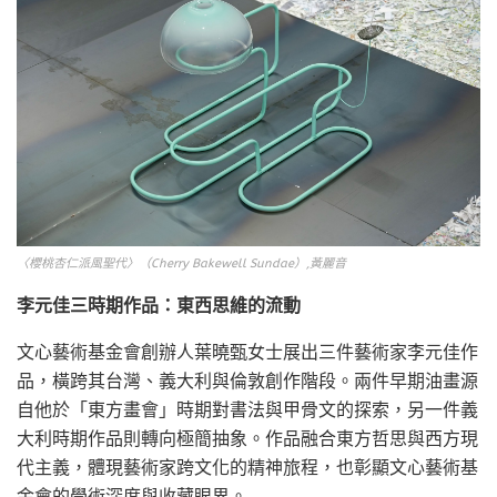
〈櫻桃杏仁派風聖代〉（Cherry Bakewell Sundae）,黃麗音
李元佳三時期作品：東西思維的流動
文心藝術基金會創辦人葉曉甄女士展出三件藝術家李元佳作
品，橫跨其台灣、義大利與倫敦創作階段。兩件早期油畫源
自他於「東方畫會」時期對書法與甲骨文的探索，另一件義
大利時期作品則轉向極簡抽象。作品融合東方哲思與西方現
代主義，體現藝術家跨文化的精神旅程，也彰顯文心藝術基
金會的學術深度與收藏眼界。