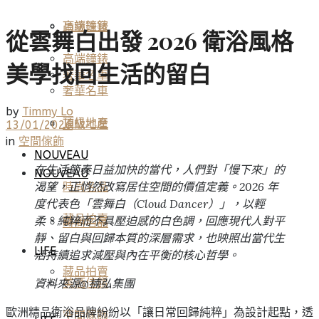
高端鐘錶
頂級珠寶
從雲舞白出發 2026 衛浴風格
高端鐘錶
美學找回生活的留白
奢華名車
奢華名車
by
Timmy Lo
頂級地產
頂級地產
13/01/2026
in
空間傢飾
NOUVEAU
在生活節奏日益加快的當代，人們對「慢下來」的
NOUVEAU
渴望，正悄然改寫居住空間的價值定義。2026 年
時尚名品
度代表色「雲舞白（Cloud Dancer）」，以輕
藏品拍賣
柔、純粹而不具壓迫感的白色調，回應現代人對平
時尚名品
靜、留白與回歸本質的深層需求，也映照出當代生
LIFE
活持續追求減壓與內在平衡的核心哲學。
藏品拍賣
資料來源@楠弘集團
美酒佳餚
歐洲精品衛浴品牌紛紛以「讓日常回歸純粹」為設計起點，透
空間傢飾