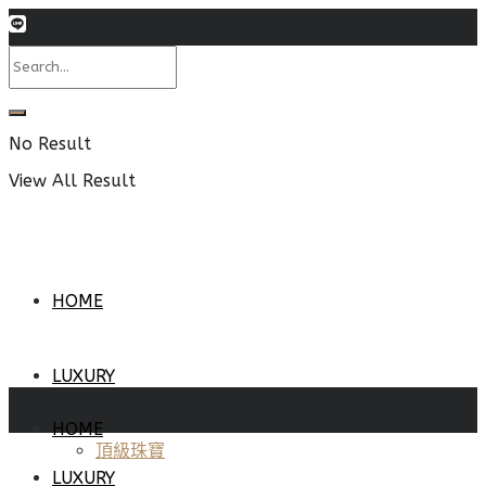
No Result
View All Result
HOME
LUXURY
HOME
頂級珠寶
LUXURY