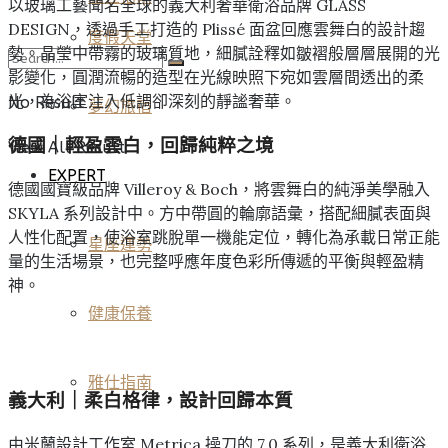
以玻璃工藝聞名全球的義大利奢華衛浴品牌 GLASS
DESIGN，透過手工打造的 Plissé 面盆回應雲舞白的設計趨
度假天堂
勢。晶瑩中帶霧的玻璃質地，細膩詮釋如皺褶般層層展開的光
影變化，圓潤流暢的造型在光線映照下宛如雲層間透出的柔
光，為浴室注入低調卻深刻的靜謐奢華。
No Result
夢幻旅宿
德國｜輕盈雲白，回歸純粹之境
View All Result
EXPERT
德國國寶級品牌 Villeroy & Boch，將雲舞白的純淨美學融入
SKYLA 系列設計中。方中帶圓的輪廓語彙，搭配細膩表面與
人性化配置，使浴室跳脫單一機能定位，轉化為承載日常正能
星座運勢
量的生活場景，也完整呼應年度色彩所傳遞的平衡與輕盈精
神。
健康保養
雅仕指南
義大利｜柔白格律，設計回歸本質
由米蘭設計工作室 Metrica 操刀的 7.0 系列，是義大利衛浴