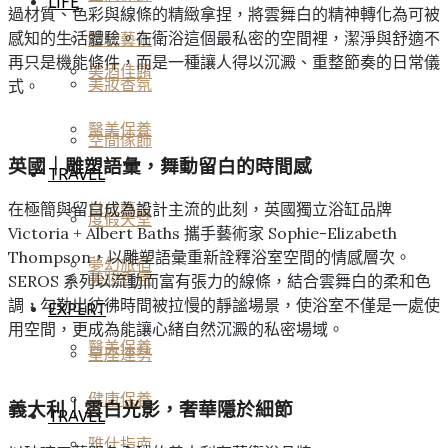
LIFE
過材質、色彩與線條的精緻拿捏，將雲舞白的精神轉化為可被
感知的生活體驗。在衛浴這個最私密的空間裡，潔淨與舒適不
當代藝術
再只是機能條件，而是一種讓人得以沉澱、重整節奏的日常儀
美酒佳餚
美妝香氛
式。
醫美保養
空間傢飾
英國｜雕塑語彙，舞動留白的時間感
TRAVEL
在極簡與留白成為設計主流的此刻，英國獨立浴缸品牌
當代藝術
度假天堂
Victoria + Albert Baths 攜手藝術家 Sophie-Elizabeth
Thompson，以雕塑語彙重新詮釋浴室空間的情感層次。
夢幻旅宿
美妝香氛
SEROS 系列以流動而富有張力的線條，結合雲舞白的柔和色
調，勾勒出彷彿時間被拉慢的靜謐場景，使浴室不僅是一處使
EXPERT
用空間，更成為能讓心緒自然沉澱的私密場域。
醫美保養
星座運勢
健康保養
義大利｜雲白光影，奢華隱於細節
TRAVEL
雅仕指南