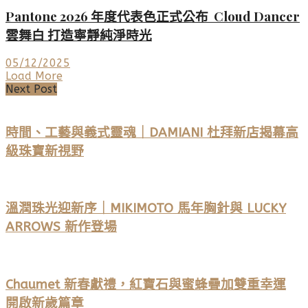
Pantone 2026 年度代表色正式公布 Cloud Dancer
雲舞白 打造寧靜純淨時光
05/12/2025
Load More
Next Post
時間、工藝與義式靈魂｜DAMIANI 杜拜新店揭幕高
級珠寶新視野
溫潤珠光迎新序｜MIKIMOTO 馬年胸針與 LUCKY
ARROWS 新作登場
Chaumet 新春獻禮，紅寶石與蜜蜂疊加雙重幸運
開啟新歲篇章