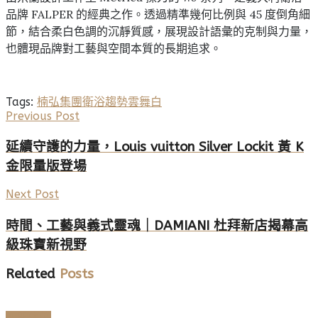
品牌 FALPER 的經典之作。透過精準幾何比例與 45 度倒角細
節，結合柔白色調的沉靜質感，展現設計語彙的克制與力量，
也體現品牌對工藝與空間本質的長期追求。
Tags:
楠弘集團
衛浴趨勢
雲舞白
Previous Post
延續守護的力量，Louis vuitton Silver Lockit 黃 K
金限量版登場
Next Post
時間、工藝與義式靈魂｜DAMIANI 杜拜新店揭幕高
級珠寶新視野
Related
Posts
空間傢飾