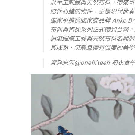
以手工刺繡與天然布料，帶來可
陪伴心緒的物件，更是現代節奏中難
獨家引進德國家飾品牌 Anke D
布偶與抱枕系列正式帶到台灣。Anke
精湛細膩工藝與天然布料名聞遐
其成熟、沉靜且帶有溫度的美學
資料來源@onefifteen 初衣食