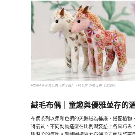
MOIRA II 小馬玩偶（象牙白）、FLEUR 小馬玩偶（玫瑰粉）
絨毛布偶
｜
童趣與優雅並存的
布偶系列以柔和色調的天鵝絨為基底，搭配植物
特氣質。不同動物造型在比例與姿態上各具巧思
與溫柔的氛圍。刺繡圖樣隨著布偶形式而調整密