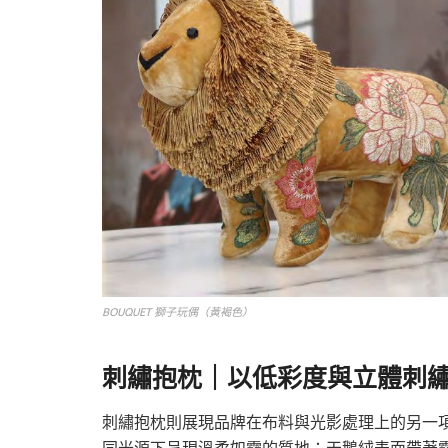
BOUQUET 獅子玩偶（黃褐色）
刺繡抱枕
｜
以低彩度與立體刺
刺繡抱枕則展現品牌在布料與光影處理上的另一