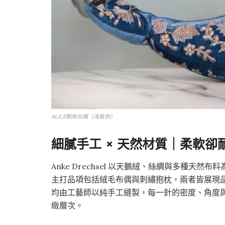
ALICE鯨魚玩偶（海藍色）
細膩手工 × 天然材質｜柔軟卻
Anke Drechsel 以天鵝絨、絲綢與多種
主打品項包括絨毛布偶與刺繡抱枕，兩者皆展現
均由工藝師以純手工縫製，每一針的密度、角度
緻層次。