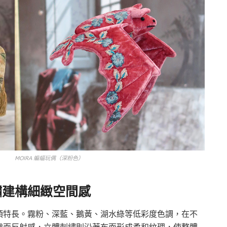
MOIRA 蝙蝠玩偶（深粉色）
繡建構細緻空間感
項特長。霧粉、深藍、鵝黃、湖水綠等低彩度色調，在不