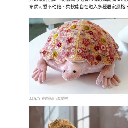
布偶可愛不幼稚、柔軟能自在融入多種居家風格
BEAUTY 烏龜玩偶（玫瑰粉）