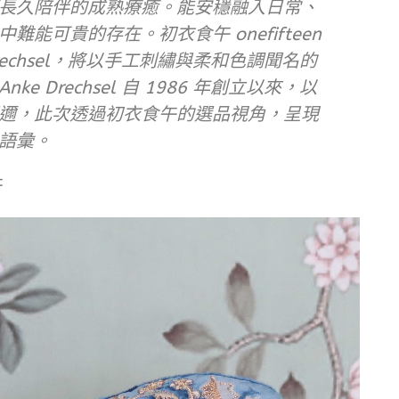
長久陪伴的成熟療癒。能安穩融入日常、
能可貴的存在。初衣食午 onefifteen
rechsel，將以手工刺繡與柔和色調聞名的
 Drechsel 自 1986 年創立以來，以
邇，此次透過初衣食午的選品視角，呈現
語彙。
午