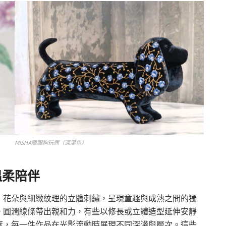
MISHA臘腸狗玩偶（深黑色）
溫柔陪伴
、花朵與細緻紋理的立體刺繡，呈現童趣與成熟之間的獨
。圓潤線條帶出親和力，有些以修長或立體造型延伸安靜
度，每一件作品在光影流動時展現不同深淺與層次。這些