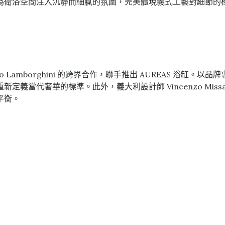
為衛浴空間注入沉靜而細膩的氛圍，完美體現義式工藝對細節的
no Lamborghini 的跨界合作，聯手推出 AUREAS 浴缸。以
當代奢華的標準。此外，義大利設計師 Vincenzo Missan
平衡。