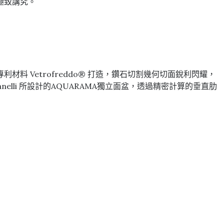
極致講究。
品牌專利材料 Vetrofreddo® 打造，鑽石切割幾何切面銳利閃耀，
elli 所設計的AQUARAMA獨立面盆，透過精密計算的垂直肋