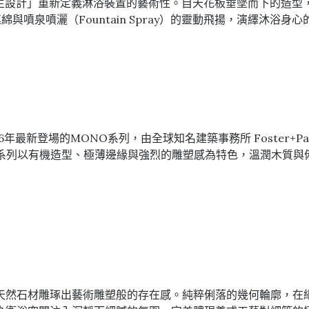
，藉由「仿生設計」重新定義淋浴裝置的藝術性。自天花板垂墜而下的
連綿與噴泉噴灑（Fountain Spray）的靈動飛揚，演繹沐浴身
年最新登場的MONO系列，由全球知名建築事務所 Foster+Part
哲學完美融合。系列以有機造型、極薄邊緣與強烈的雕塑感為特色，溫潤
o 檯面盆，以天然石材雕琢出藝術雕塑般的存在感。純粹俐落的幾何輪