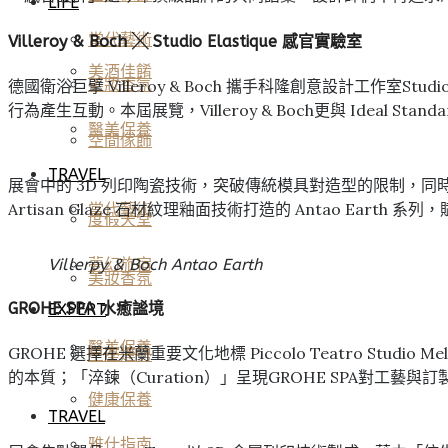
LIFE
當代藝術
Villeroy & Boch ╳ Studio Elastique 感官實驗室
美酒佳餚
美妝香氛
德國衛浴巨擘 Villeroy & Boch 攜手科隆創意設計工作
行為產生互動。本屆展覽，Villeroy & Boch更與 Idea
醫美保養
空間傢飾
TRAVEL
展會中的 3D 列印陶瓷技術，突破傳統模具對造型的限制，同
Artisan Glaze 石材紋理釉面技術打造的 Antao E
當代藝術
度假天堂
Villerpy & Boch Antao Earth
夢幻旅宿
美妝香氛
GROHE SPA 水癒謐境
EXPERT
醫美保養
GROHE 選擇在米蘭重要文化地標 Piccolo Teatro Stud
星座運勢
的本質；「淬鍊（Curation）」呈現GROHE SPA對工藝
健康保養
TRAVEL
雅仕指南