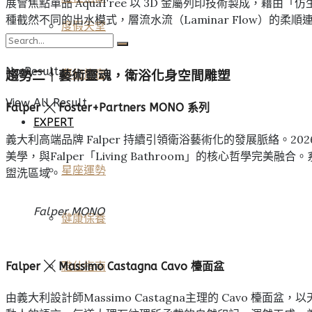
展會焦點單品 AquaTree 以 3D 金屬列印技術製成
種截然不同的出水模式，層流水流（Laminar Flow）的柔順
度假天堂
No Result
夢幻旅宿
趨勢二
｜
藝術靈魂，衛浴化身空間雕塑
View All Result
Falper ╳ Foster+Partners MONO 系列
EXPERT
義大利高端品牌 Falper 持續引領衛浴藝術化的發展脈絡。2026
美學，與Falper「Living Bathroom」的核心
星座運勢
盥洗區域。
Falper MONO
健康保養
Falper ╳ Massimo Castagna Cavo 檯面盆
雅仕指南
由義大利設計師Massimo Castagna主理的 Cav