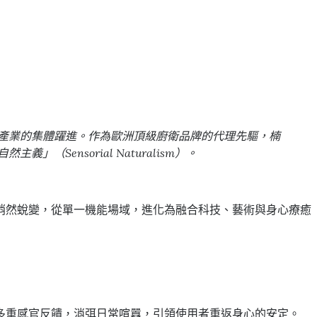
度標誌著設計產業的集體躍進。作為歐洲頂級廚衛品牌的代理先驅，楠
義」（Sensorial Naturalism）。
悄然蛻變，從單一機能場域，進化為融合科技、藝術與身心療癒
多重感官反饋，消弭日常喧囂，引領使用者重返身心的安定。