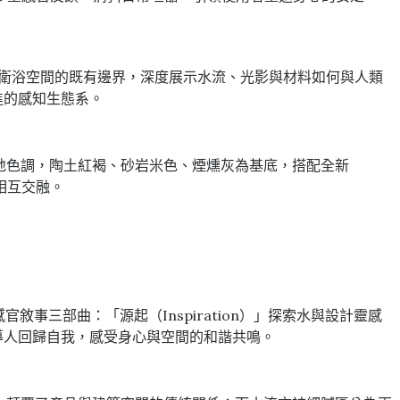
浸式環境挑戰衛浴空間的既有邊界，深度展示水流、光影與材料如何與人類
續演進的感知生態系。
大地色調，陶土紅褐、砂岩米色、煙燻灰為基底，搭配全新
驗相互交融。
y）」的感官敘事三部曲：「源起（Inspiration）」探索水與設計靈感
動中引導人回歸自我，感受身心與空間的和諧共鳴。