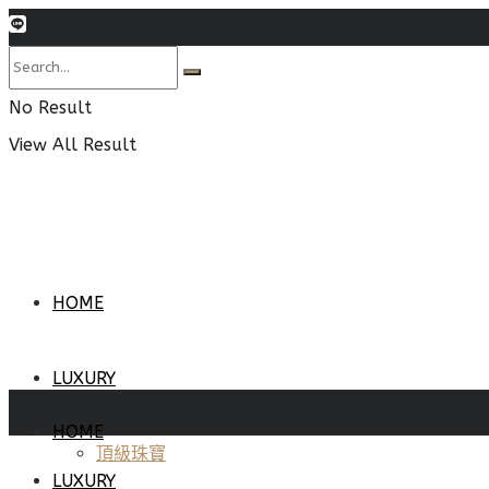
No Result
View All Result
HOME
LUXURY
HOME
頂級珠寶
LUXURY