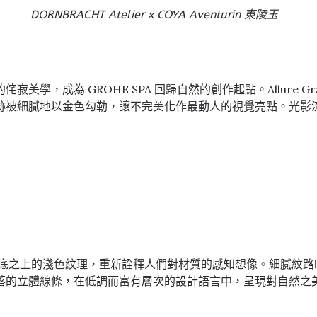
DORNBRACHT Atelier x COYA Aventurin 東陵玉
成為 GROHE SPA 回歸自然的創作起點。Allure Grav
跡被細膩地以金色勾勒，讓不完美化作最動人的視覺亮點。光影
深底之上的淺色紋理，重新詮釋人們對材質的感知想像。細膩紋路映照天然石
落的立體線條，在低調而富有層次的設計語言中，呈現對自然之