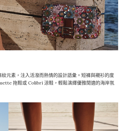
條紋元素，注入活潑而熱情的設計語彙。短褲與襯衫的度
aguette 拖鞋或 Colibrì 涼鞋，輕鬆演繹優雅閒適的海岸氛