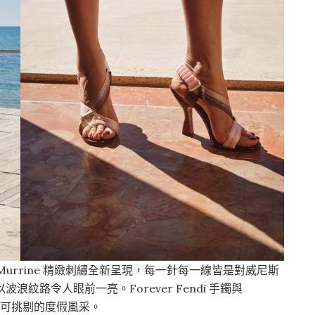
e 以 Murrine 精緻刺繡全新呈現，每一針每一線皆是對威尼斯
波浪紋路令人眼前一亮。Forever Fendi 手鐲與
就無可挑剔的度假風采。