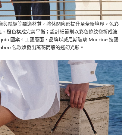
透過棉麻與絲綢等飄逸材質，將休閒廓形提升至全新境界。色彩
色、橙色構成完美平衡；設計細節則以彩色條紋彎折成波
in 圖案。工藝層面，品牌以威尼斯玻璃 Murrine 技藝
aboo 包款煥發出萬花筒般的迷幻光彩。