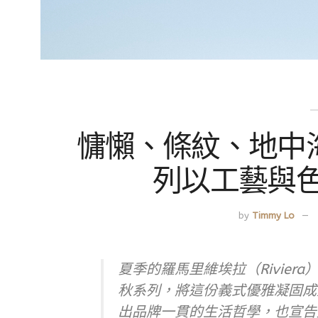
慵懶、條紋、地中海，F
列以工藝與
by
Timmy Lo
夏季的羅馬里維埃拉（Riviera）
秋系列，將這份義式優雅凝固成
出品牌一貫的生活哲學，也宣告