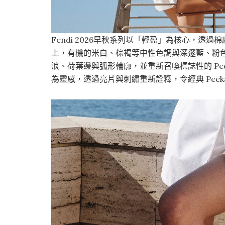
Fendi 2026早秋系列以「輕盈」為核心，
上，有機的米白、棕褐等中性色調與深邃藍、粉
浪、荷葉邊與弧形輪廓，並重新召喚標誌性的 Pequ
為靈感，透過亮片與刺繡重新詮釋，令經典 Peek