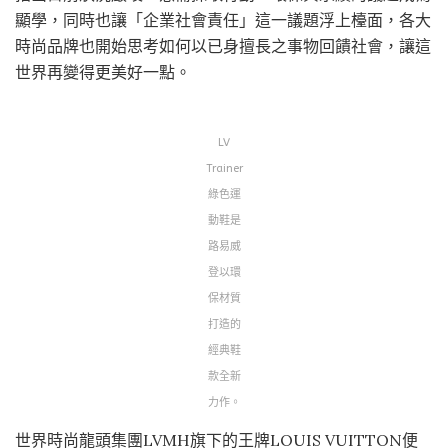
顯學，同時也讓「企業社會責任」這一議題浮上檯面，各大
時尚品牌也開始思考如何以已身擅長之事物回饋社會，讓這
世界再變得更美好一點。
LV
Trainer
綠色運
動鞋是
路易威
登以環
保材質
打造的
經典鞋
款全新
力作。
世界時尚龍頭集團LVMH旗下的王牌LOUIS VUITTON便