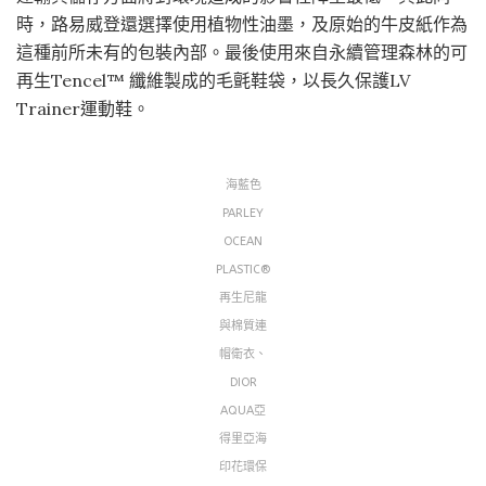
時，路易威登還選擇使用植物性油墨，及原始的牛皮紙作為
這種前所未有的包裝內部。最後使用來自永續管理森林的可
再生Tencel™ 纖維製成的毛氈鞋袋，以長久保護LV
Trainer運動鞋。
海藍色
PARLEY
OCEAN
PLASTIC®
再生尼龍
與棉質連
帽衛衣、
DIOR
AQUA亞
得里亞海
印花環保