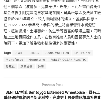
Manuterra 環境教育計畫從貝桑松學區開始，已延伸至其
他三個學區（波爾多、克雷泰伊、巴黎）。此計畫由愛馬仕
基金會攜手阿克塞南皇家鹽場花園、貝桑松學區及法國工匠
協會於2021年建立，致力推動園林的建立、發展與保存。
在 2022-2023 學年間，參與的學生將會學習到水資源管
理、植物週期、土壤壽命、仿生學等豐富的環境主題，同時
踏上土地實際操作工具，在教育推廣人員和園藝專業人士的
陪同下，更加了解生物多樣性保育的重要性。
Tags:
DIOR
HERMES
LOUIS VUITTON
LV Trainer
Manufacto
Manuterra
PARLEY OCEAN PLASTIC
愛馬仕
路易威登
迪奧
Previous Post
BENTLEY推出Bentayga Extended Wheelbase，既有工
藝與優雅風範融合新潮科技，完成史上最豪華休旅車系進化