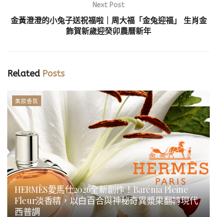
Next Post
金黃澄澄的小兔子送祝福啦｜周大福「金兔迎福」 生肖金
飾賀新歲迎癸卯農曆新年
Related
Posts
美妝香氛
HERMÈS愛馬仕2026全新創作！Barénia Pleine
Fleur淡香精，以白百合與神秘奇異漿果翻轉現代
西普調