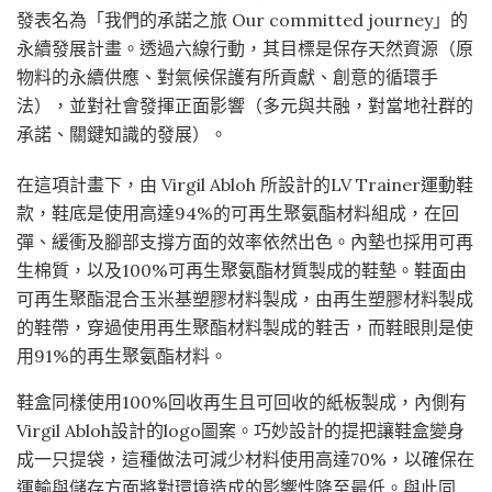
發表名為「我們的承諾之旅 Our committed journey」的
永續發展計畫。透過六線行動，其目標是保存天然資源（原
物料的永續供應、對氣候保護有所貢獻、創意的循環手
法），並對社會發揮正面影響（多元與共融，對當地社群的
承諾、關鍵知識的發展）。
在這項計畫下，由 Virgil Abloh 所設計的LV Trainer運動鞋
款，鞋底是使用高達94%的可再生聚氨酯材料組成，在回
彈、緩衝及腳部支撐方面的效率依然出色。內墊也採用可再
生棉質，以及100%可再生聚氨酯材質製成的鞋墊。鞋面由
可再生聚酯混合玉米基塑膠材料製成，由再生塑膠材料製成
的鞋帶，穿過使用再生聚酯材料製成的鞋舌，而鞋眼則是使
用91%的再生聚氨酯材料。
鞋盒同樣使用100%回收再生且可回收的紙板製成，內側有
Virgil Abloh設計的logo圖案。巧妙設計的提把讓鞋盒變身
成一只提袋，這種做法可減少材料使用高達70%，以確保在
運輸與儲存方面將對環境造成的影響性降至最低。與此同