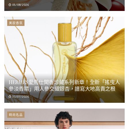
05/08/2026
美妝香氛
HERMÈS愛馬仕聞香珍藏系列新章！全新「搖曳人
參淡香精」用人參交織銀杏，譜寫大地高貴之根
31/07/2026
時尚名品