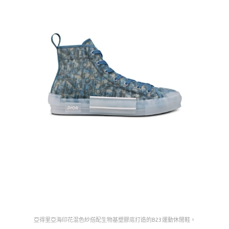
亞得里亞海印花混色紗搭配生物基塑膠底打造的B23運動休閒鞋。