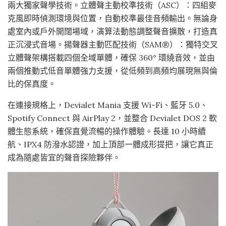
兩大獨家聲學技術。立體聲主動校準技術（ASC）：四組麥
克風即時偵測環境與位置，自動校準最佳音頻輸出。無論身
處室內或戶外開闊場域，演算法動態調整聲音擴散，打造真
正沉浸式音場。揚聲器主動匹配技術（SAM®）：獨特交叉
立體聲架構搭載四個全域單體，確保 360° 環繞音效，並由
兩個推動式低音單體強力支援，從低頻到高頻均展現無與倫
比的保真度。
在連接規格上，Devialet Mania 支援 Wi-Fi、藍牙 5.0、
Spotify Connect 與 AirPlay 2，並整合 Devialet DOS 2 軟
體生態系統，確保直覺流暢的操作體驗。長達 10 小時續
航、IPX4 防潑水認證，加上頂部一體成形提把，讓它真正
成為隨處皆宜的聲音探險夥伴。