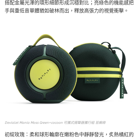
搭配金屬光澤的環形細節形成沉穩對比；亮綠色的機能感把
手與重低音單體猶如破林而出，釋放高張力的視覺衝擊。
Devialet Mania Moss Green+cocoon 可攜式揚聲器攜行組 苔癬綠
初綻玫瑰：柔和球形輪廓在嫩粉色中靜靜發光，炙熱橘紅的