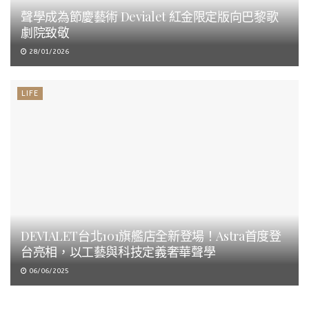
聲學成為節慶藝術 Devialet 紅金限定版向巴黎歌
劇院致敬
28/01/2026
LIFE
DEVIALET台北101旗艦店全新登場！Astra首度登
台亮相，以工藝與科技定義奢華聲學
06/06/2025