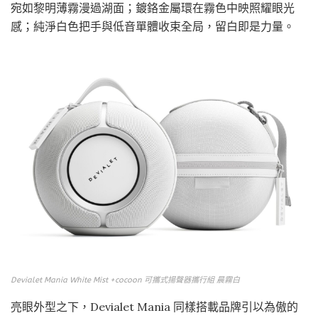
宛如黎明薄霧漫過湖面；鍍鉻金屬環在霧色中映照耀眼光
感；純淨白色把手與低音單體收束全局，留白即是力量。
Devialet Mania White Mist +cocoon 可攜式揚聲器攜行組 晨霧白
亮眼外型之下，Devialet Mania 同樣搭載品牌引以為傲的