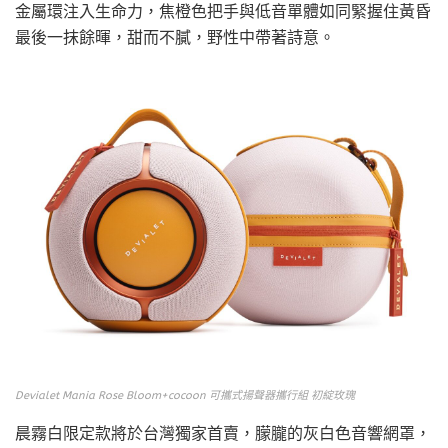
金屬環注入生命力，焦橙色把手與低音單體如同緊握住黃昏
最後一抹餘暉，甜而不膩，野性中帶著詩意。
Devialet Mania Rose Bloom+cocoon 可攜式揚聲器攜行組 初綻玫瑰
晨霧白限定款將於台灣獨家首賣，朦朧的灰白色音響網罩，