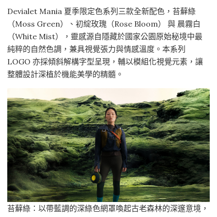
Devialet Mania 夏季限定色系列三款全新配色，苔蘚綠
（Moss Green）、初綻玫瑰（Rose Bloom） 與 晨霧白
（White Mist），靈感源自隱藏於國家公園原始秘境中最
純粹的自然色調，兼具視覺張力與情感溫度。本系列
LOGO 亦採傾斜解構字型呈現，輔以模組化視覺元素，讓
整體設計深植於機能美學的精髓。
苔蘚綠：以帶藍調的深綠色網罩喚起古老森林的深邃意境，